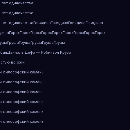
 лет одиночества
 лет одиночества
 лет одиночества
Говядина
Говядина
Говядина
Говядина
ядина
Горох
Горох
Горох
Горох
Горох
Горох
Горох
Горох
Горох
руша
Груша
Груша
Груша
Груша
Груша
абан
Даниэль Дефо — Робинзон Крузо
астью во ржи
 и философский камень
 и философский камень
 и философский камень
 и философский камень
 и философский камень
 и философский камень