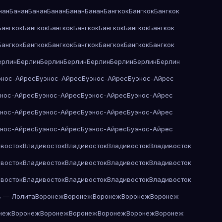
нан
Банан
Банан
Банан
Банан
Банан
Бангкок
Бангкок
Бангкок
Бангкок
Бангкок
Бангкок
Бангкок
Бангкок
Бангкок
Бангкок
Бангкок
Бангкок
Бангкок
Бангкок
Бангкок
Бангкок
Бангкок
ерлин
Берлин
Берлин
Берлин
Берлин
Берлин
Берлин
Берлин
энос-Айрес
Буэнос-Айрес
Буэнос-Айрес
Буэнос-Айрес
энос-Айрес
Буэнос-Айрес
Буэнос-Айрес
Буэнос-Айрес
энос-Айрес
Буэнос-Айрес
Буэнос-Айрес
Буэнос-Айрес
энос-Айрес
Буэнос-Айрес
Буэнос-Айрес
Буэнос-Айрес
восток
Владивосток
Владивосток
Владивосток
Владивосток
восток
Владивосток
Владивосток
Владивосток
Владивосток
восток
Владивосток
Владивосток
Владивосток
Владивосток
в — Лолита
Воронеж
Воронеж
Воронеж
Воронеж
Воронеж
неж
Воронеж
Воронеж
Воронеж
Воронеж
Воронеж
Воронеж