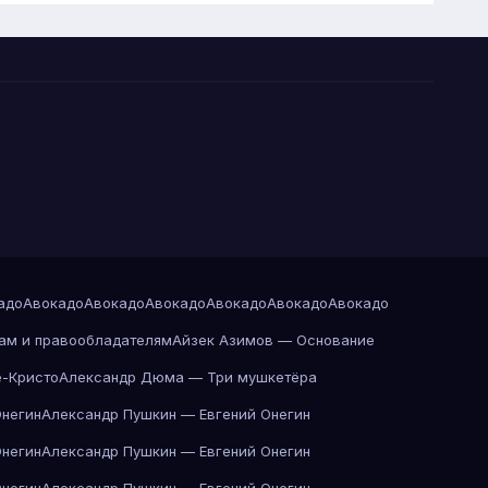
адо
Авокадо
Авокадо
Авокадо
Авокадо
Авокадо
Авокадо
ам и правообладателям
Айзек Азимов — Основание
-Кристо
Александр Дюма — Три мушкетёра
Онегин
Александр Пушкин — Евгений Онегин
Онегин
Александр Пушкин — Евгений Онегин