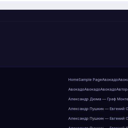
Home
Sample Page
Авокадо
Авок
Авокадо
Авокадо
Авокадо
Автор
Александр Дюма — Граф Монте
Александр Пушкин — Евгений 
Александр Пушкин — Евгений 