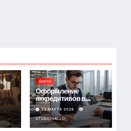
Диеты
Оформление
аккредитивов в
международной
23 МАРТА 2026
торговле
STUDIOHALLO_