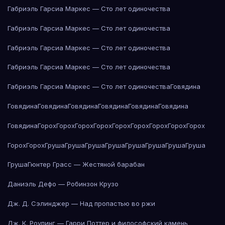
Габриэль Гарсиа Маркес — Сто лет одиночества
Габриэль Гарсиа Маркес — Сто лет одиночества
Габриэль Гарсиа Маркес — Сто лет одиночества
Габриэль Гарсиа Маркес — Сто лет одиночества
Габриэль Гарсиа Маркес — Сто лет одиночества
Говядина
Говядина
Говядина
Говядина
Говядина
Говядина
Говядина
Говядина
Горох
Горох
Горох
Горох
Горох
Горох
Горох
Горох
Горох
Горох
Горох
Груша
Груша
Груша
Груша
Груша
Груша
Груша
Груша
Груша
Гюнтер Грасс — Жестяной барабан
Даниэль Дефо — Робинзон Крузо
Дж. Д. Сэлинджер — Над пропастью во ржи
Дж. К. Роулинг — Гарри Поттер и философский камень