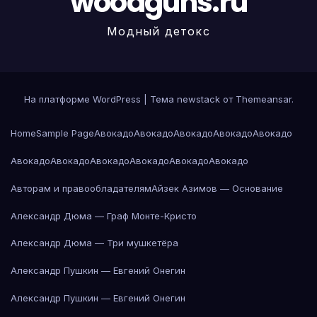
woodguns.ru
Модный детокс
На платформе WordPress
|
Тема newstack от
Themeansar
.
Home
Sample Page
Авокадо
Авокадо
Авокадо
Авокадо
Авокадо
Авокадо
Авокадо
Авокадо
Авокадо
Авокадо
Авокадо
Авторам и правообладателям
Айзек Азимов — Основание
Александр Дюма — Граф Монте-Кристо
Александр Дюма — Три мушкетёра
Александр Пушкин — Евгений Онегин
Александр Пушкин — Евгений Онегин