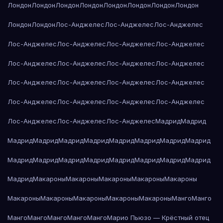
Лондон
Лондон
Лондон
Лондон
Лондон
Лондон
Лондон
Лондон
Лондон
Лондон
Лос-Анджелес
Лос-Анджелес
Лос-Анджелес
Лос-Анджелес
Лос-Анджелес
Лос-Анджелес
Лос-Анджелес
Лос-Анджелес
Лос-Анджелес
Лос-Анджелес
Лос-Анджелес
Лос-Анджелес
Лос-Анджелес
Лос-Анджелес
Лос-Анджелес
Лос-Анджелес
Лос-Анджелес
Лос-Анджелес
Лос-Анджелес
Лос-Анджелес
Лос-Анджелес
Лос-Анджелес
Мадрид
Мадрид
Мадрид
Мадрид
Мадрид
Мадрид
Мадрид
Мадрид
Мадрид
Мадрид
Мадрид
Мадрид
Мадрид
Мадрид
Мадрид
Мадрид
Мадрид
Мадрид
Мадрид
Макароны
Макароны
Макароны
Макароны
Макароны
Макароны
Макароны
Макароны
Макароны
Макароны
Манго
Манго
Манго
Манго
Манго
Манго
Манго
Марио Пьюзо — Крёстный отец