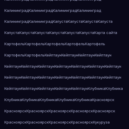
Калининград
Калининград
Калининград
Калининград
Калининград
Калининград
Капуста
Капуста
Капуста
Капуста
Капуста
Капуста
Капуста
Капуста
Капуста
Капуста
Карта сайта
Картофель
Картофель
Картофель
Картофель
Картофель
Картофель
Картофель
Кейптаун
Кейптаун
Кейптаун
Кейптаун
Кейптаун
Кейптаун
Кейптаун
Кейптаун
Кейптаун
Кейптаун
Кейптаун
Кейптаун
Кейптаун
Кейптаун
Кейптаун
Кейптаун
Кейптаун
Кейптаун
Кейптаун
Кейптаун
Кейптаун
Кейптаун
Кейптаун
Клубника
Клубника
Клубника
Клубника
Клубника
Клубника
Клубника
Красноярск
Красноярск
Красноярск
Красноярск
Красноярск
Красноярск
Красноярск
Красноярск
Красноярск
Красноярск
Кукуруза