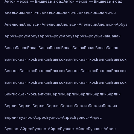
Антон Чехов — Вишнёвый сад
Антон Чехов — Вишнёвый сад
Апельсин
Апельсин
Апельсин
Апельсин
Апельсин
Апельсин
Апельсин
Апельсин
Апельсин
Апельсин
Апельсин
Апельсин
Арбуз
Арбуз
Арбуз
Арбуз
Арбуз
Арбуз
Арбуз
Арбуз
Арбуз
Банан
Банан
Банан
Банан
Банан
Банан
Банан
Банан
Банан
Банан
Банан
Банан
Бангкок
Бангкок
Бангкок
Бангкок
Бангкок
Бангкок
Бангкок
Бангкок
Бангкок
Бангкок
Бангкок
Бангкок
Бангкок
Бангкок
Бангкок
Бангкок
Бангкок
Бангкок
Бангкок
Бангкок
Бангкок
Бангкок
Бангкок
Бангкок
Бангкок
Бангкок
Бангкок
Берлин
Берлин
Берлин
Берлин
Берлин
Берлин
Берлин
Берлин
Берлин
Берлин
Берлин
Берлин
Берлин
Берлин
Буэнос-Айрес
Буэнос-Айрес
Буэнос-Айрес
Буэнос-Айрес
Буэнос-Айрес
Буэнос-Айрес
Буэнос-Айрес