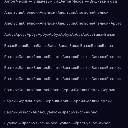
Антон Чехов — Вишнёвый сад
Антон Чехов — Вишнёвый сад
Апельсин
Апельсин
Апельсин
Апельсин
Апельсин
Апельсин
Апельсин
Апельсин
Апельсин
Апельсин
Апельсин
Апельсин
Арбуз
Арбуз
Арбуз
Арбуз
Арбуз
Арбуз
Арбуз
Арбуз
Арбуз
Банан
Банан
Банан
Банан
Банан
Банан
Банан
Банан
Банан
Банан
Банан
Банан
Бангкок
Бангкок
Бангкок
Бангкок
Бангкок
Бангкок
Бангкок
Бангкок
Бангкок
Бангкок
Бангкок
Бангкок
Бангкок
Бангкок
Бангкок
Бангкок
Бангкок
Бангкок
Бангкок
Бангкок
Бангкок
Бангкок
Бангкок
Бангкок
Бангкок
Бангкок
Бангкок
Берлин
Берлин
Берлин
Берлин
Берлин
Берлин
Берлин
Берлин
Берлин
Берлин
Берлин
Берлин
Берлин
Берлин
Буэнос-Айрес
Буэнос-Айрес
Буэнос-Айрес
Буэнос-Айрес
Буэнос-Айрес
Буэнос-Айрес
Буэнос-Айрес