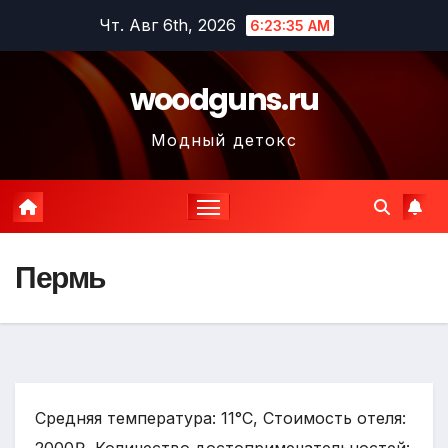
Перейти
Чт. Авг 6th, 2026
6:23:36 AM
к
содержимому
woodguns.ru
Модный детокс
Пермь
Средняя температура: 11°C, Стоимость отеля: