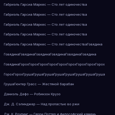
Габриэль Гарсиа Маркес — Сто лет одиночества
Габриэль Гарсиа Маркес — Сто лет одиночества
Габриэль Гарсиа Маркес — Сто лет одиночества
Габриэль Гарсиа Маркес — Сто лет одиночества
Габриэль Гарсиа Маркес — Сто лет одиночества
Говядина
Говядина
Говядина
Говядина
Говядина
Говядина
Говядина
Говядина
Горох
Горох
Горох
Горох
Горох
Горох
Горох
Горох
Горох
Горох
Горох
Груша
Груша
Груша
Груша
Груша
Груша
Груша
Груша
Груша
Гюнтер Грасс — Жестяной барабан
Даниэль Дефо — Робинзон Крузо
Дж. Д. Сэлинджер — Над пропастью во ржи
Дж. К. Роулинг — Гарри Поттер и философский камень