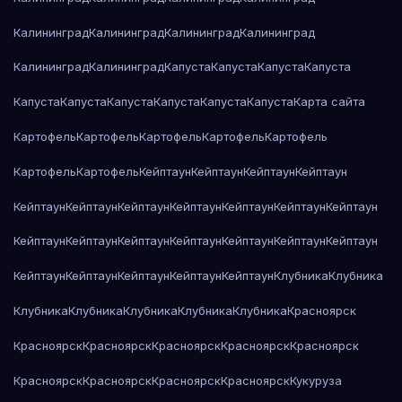
Калининград
Калининград
Калининград
Калининград
Калининград
Калининград
Капуста
Капуста
Капуста
Капуста
Капуста
Капуста
Капуста
Капуста
Капуста
Капуста
Карта сайта
Картофель
Картофель
Картофель
Картофель
Картофель
Картофель
Картофель
Кейптаун
Кейптаун
Кейптаун
Кейптаун
Кейптаун
Кейптаун
Кейптаун
Кейптаун
Кейптаун
Кейптаун
Кейптаун
Кейптаун
Кейптаун
Кейптаун
Кейптаун
Кейптаун
Кейптаун
Кейптаун
Кейптаун
Кейптаун
Кейптаун
Кейптаун
Кейптаун
Клубника
Клубника
Клубника
Клубника
Клубника
Клубника
Клубника
Красноярск
Красноярск
Красноярск
Красноярск
Красноярск
Красноярск
Красноярск
Красноярск
Красноярск
Красноярск
Кукуруза