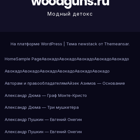
woodguns.ru
Модный детокс
На платформе WordPress
|
Тема newstack от
Themeansar
.
Home
Sample Page
Авокадо
Авокадо
Авокадо
Авокадо
Авокадо
Авокадо
Авокадо
Авокадо
Авокадо
Авокадо
Авокадо
Авторам и правообладателям
Айзек Азимов — Основание
Александр Дюма — Граф Монте-Кристо
Александр Дюма — Три мушкетёра
Александр Пушкин — Евгений Онегин
Александр Пушкин — Евгений Онегин