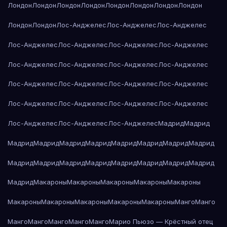
Лондон
Лондон
Лондон
Лондон
Лондон
Лондон
Лондон
Лондон
Лондон
Лондон
Лос-Анджелес
Лос-Анджелес
Лос-Анджелес
Лос-Анджелес
Лос-Анджелес
Лос-Анджелес
Лос-Анджелес
Лос-Анджелес
Лос-Анджелес
Лос-Анджелес
Лос-Анджелес
Лос-Анджелес
Лос-Анджелес
Лос-Анджелес
Лос-Анджелес
Лос-Анджелес
Лос-Анджелес
Лос-Анджелес
Лос-Анджелес
Лос-Анджелес
Лос-Анджелес
Лос-Анджелес
Мадрид
Мадрид
Мадрид
Мадрид
Мадрид
Мадрид
Мадрид
Мадрид
Мадрид
Мадрид
Мадрид
Мадрид
Мадрид
Мадрид
Мадрид
Мадрид
Мадрид
Мадрид
Мадрид
Макароны
Макароны
Макароны
Макароны
Макароны
Макароны
Макароны
Макароны
Макароны
Макароны
Манго
Манго
Манго
Манго
Манго
Манго
Манго
Марио Пьюзо — Крёстный отец