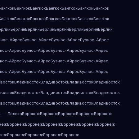
Бангкок
Бангкок
Бангкок
Бангкок
Бангкок
Бангкок
Бангкок
Бангкок
Бангкок
Бангкок
Бангкок
Бангкок
Бангкок
Бангкок
ерлин
Берлин
Берлин
Берлин
Берлин
Берлин
Берлин
Берлин
энос-Айрес
Буэнос-Айрес
Буэнос-Айрес
Буэнос-Айрес
энос-Айрес
Буэнос-Айрес
Буэнос-Айрес
Буэнос-Айрес
энос-Айрес
Буэнос-Айрес
Буэнос-Айрес
Буэнос-Айрес
энос-Айрес
Буэнос-Айрес
Буэнос-Айрес
Буэнос-Айрес
восток
Владивосток
Владивосток
Владивосток
Владивосток
восток
Владивосток
Владивосток
Владивосток
Владивосток
восток
Владивосток
Владивосток
Владивосток
Владивосток
в — Лолита
Воронеж
Воронеж
Воронеж
Воронеж
Воронеж
неж
Воронеж
Воронеж
Воронеж
Воронеж
Воронеж
Воронеж
неж
Воронеж
Воронеж
Воронеж
Воронеж