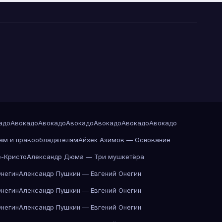
адо
Авокадо
Авокадо
Авокадо
Авокадо
Авокадо
Авокадо
ам и правообладателям
Айзек Азимов — Основание
-Кристо
Александр Дюма — Три мушкетёра
Онегин
Александр Пушкин — Евгений Онегин
Онегин
Александр Пушкин — Евгений Онегин
Онегин
Александр Пушкин — Евгений Онегин