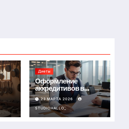
Диеты
Оформление
аккредитивов в
международной
23 МАРТА 2026
торговле
STUDIOHALLO_