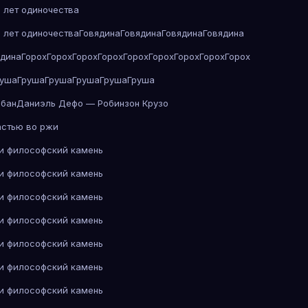
 лет одиночества
 лет одиночества
Говядина
Говядина
Говядина
Говядина
ядина
Горох
Горох
Горох
Горох
Горох
Горох
Горох
Горох
Горох
руша
Груша
Груша
Груша
Груша
Груша
абан
Даниэль Дефо — Робинзон Крузо
астью во ржи
 и философский камень
 и философский камень
 и философский камень
 и философский камень
 и философский камень
 и философский камень
 и философский камень