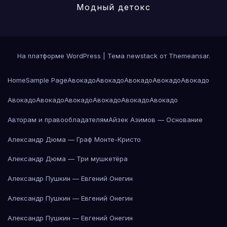
Модный детокс
На платформе WordPress
|
Тема newstack от
Themeansar
.
Home
Sample Page
Авокадо
Авокадо
Авокадо
Авокадо
Авокадо
Авокадо
Авокадо
Авокадо
Авокадо
Авокадо
Авокадо
Авторам и правообладателям
Айзек Азимов — Основание
Александр Дюма — Граф Монте-Кристо
Александр Дюма — Три мушкетёра
Александр Пушкин — Евгений Онегин
Александр Пушкин — Евгений Онегин
Александр Пушкин — Евгений Онегин