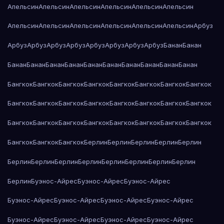
Апельсин
Апельсин
Апельсин
Апельсин
Апельсин
Апельсин
Апельсин
Апельсин
Апельсин
Апельсин
Апельсин
Апельсин
Арбуз
Арбуз
Арбуз
Арбуз
Арбуз
Арбуз
Арбуз
Арбуз
Арбуз
Банан
Банан
Банан
Банан
Банан
Банан
Банан
Банан
Банан
Банан
Банан
Банан
Бангкок
Бангкок
Бангкок
Бангкок
Бангкок
Бангкок
Бангкок
Бангкок
Бангкок
Бангкок
Бангкок
Бангкок
Бангкок
Бангкок
Бангкок
Бангкок
Бангкок
Бангкок
Бангкок
Бангкок
Бангкок
Бангкок
Бангкок
Бангкок
Бангкок
Бангкок
Бангкок
Берлин
Берлин
Берлин
Берлин
Берлин
Берлин
Берлин
Берлин
Берлин
Берлин
Берлин
Берлин
Берлин
Берлин
Буэнос-Айрес
Буэнос-Айрес
Буэнос-Айрес
Буэнос-Айрес
Буэнос-Айрес
Буэнос-Айрес
Буэнос-Айрес
Буэнос-Айрес
Буэнос-Айрес
Буэнос-Айрес
Буэнос-Айрес