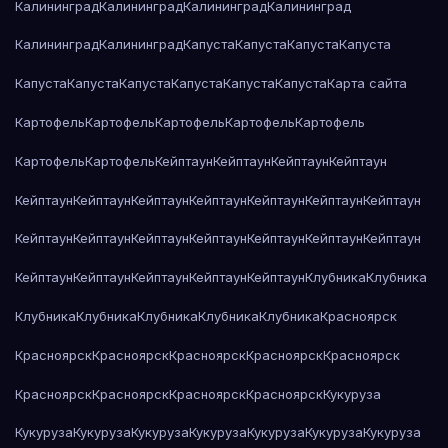
Калининград
Калининград
Калининград
Калининград
Калининград
Калининград
Капуста
Капуста
Капуста
Капуста
Капуста
Капуста
Капуста
Капуста
Капуста
Капуста
Карта сайта
Картофель
Картофель
Картофель
Картофель
Картофель
Картофель
Картофель
Кейптаун
Кейптаун
Кейптаун
Кейптаун
Кейптаун
Кейптаун
Кейптаун
Кейптаун
Кейптаун
Кейптаун
Кейптаун
Кейптаун
Кейптаун
Кейптаун
Кейптаун
Кейптаун
Кейптаун
Кейптаун
Кейптаун
Кейптаун
Кейптаун
Кейптаун
Кейптаун
Клубника
Клубника
Клубника
Клубника
Клубника
Клубника
Клубника
Красноярск
Красноярск
Красноярск
Красноярск
Красноярск
Красноярск
Красноярск
Красноярск
Красноярск
Красноярск
Кукуруза
Кукуруза
Кукуруза
Кукуруза
Кукуруза
Кукуруза
Кукуруза
Кукуруза