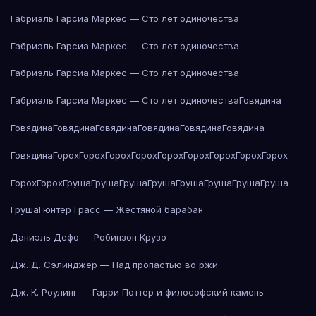
Габриэль Гарсиа Маркес — Сто лет одиночества
Габриэль Гарсиа Маркес — Сто лет одиночества
Габриэль Гарсиа Маркес — Сто лет одиночества
Габриэль Гарсиа Маркес — Сто лет одиночества
Говядина
Говядина
Говядина
Говядина
Говядина
Говядина
Говядина
Говядина
Горох
Горох
Горох
Горох
Горох
Горох
Горох
Горох
Горох
Горох
Горох
Груша
Груша
Груша
Груша
Груша
Груша
Груша
Груша
Груша
Гюнтер Грасс — Жестяной барабан
Даниэль Дефо — Робинзон Крузо
Дж. Д. Сэлинджер — Над пропастью во ржи
Дж. К. Роулинг — Гарри Поттер и философский камень