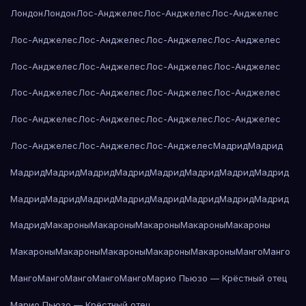
Лондон
Лондон
Лос-Анджелес
Лос-Анджелес
Лос-Анджелес
Лос-Анджелес
Лос-Анджелес
Лос-Анджелес
Лос-Анджелес
Лос-Анджелес
Лос-Анджелес
Лос-Анджелес
Лос-Анджелес
Лос-Анджелес
Лос-Анджелес
Лос-Анджелес
Лос-Анджелес
Лос-Анджелес
Лос-Анджелес
Лос-Анджелес
Лос-Анджелес
Лос-Анджелес
Лос-Анджелес
Лос-Анджелес
Мадрид
Мадрид
Мадрид
Мадрид
Мадрид
Мадрид
Мадрид
Мадрид
Мадрид
Мадрид
Мадрид
Мадрид
Мадрид
Мадрид
Мадрид
Мадрид
Мадрид
Мадрид
Мадрид
Макароны
Макароны
Макароны
Макароны
Макароны
Макароны
Макароны
Макароны
Макароны
Макароны
Манго
Манго
Манго
Манго
Манго
Манго
Манго
Марио Пьюзо — Крёстный отец
Марио Пьюзо — Крёстный отец