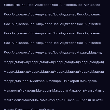
Лондон
Лондон
Лос-Анджелес
Лос-Анджелес
Лос-Анджелес
Лос-Анджелес
Лос-Анджелес
Лос-Анджелес
Лос-Анджелес
Лос-Анджелес
Лос-Анджелес
Лос-Анджелес
Лос-Анджелес
Лос-Анджелес
Лос-Анджелес
Лос-Анджелес
Лос-Анджелес
Лос-Анджелес
Лос-Анджелес
Лос-Анджелес
Лос-Анджелес
Лос-Анджелес
Лос-Анджелес
Лос-Анджелес
Мадрид
Мадрид
Мадрид
Мадрид
Мадрид
Мадрид
Мадрид
Мадрид
Мадрид
Мадрид
Мадрид
Мадрид
Мадрид
Мадрид
Мадрид
Мадрид
Мадрид
Мадрид
Мадрид
Макароны
Макароны
Макароны
Макароны
Макароны
Макароны
Макароны
Макароны
Макароны
Макароны
Манго
Манго
Манго
Манго
Манго
Манго
Манго
Марио Пьюзо — Крёстный отец
Марио Пьюзо — Крёстный отец