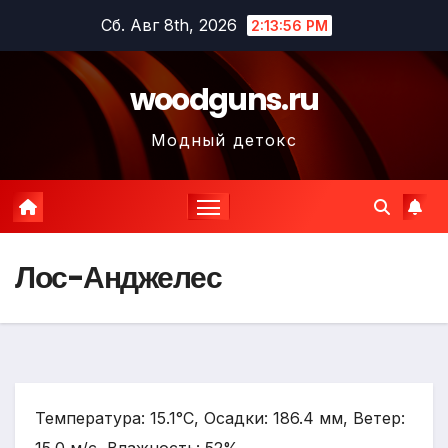
Перейти
Сб. Авг 8th, 2026
2:13:58 PM
к
содержимому
woodguns.ru
Модный детокс
Лос-Анджелес
Температура: 15.1°C, Осадки: 186.4 мм, Ветер: