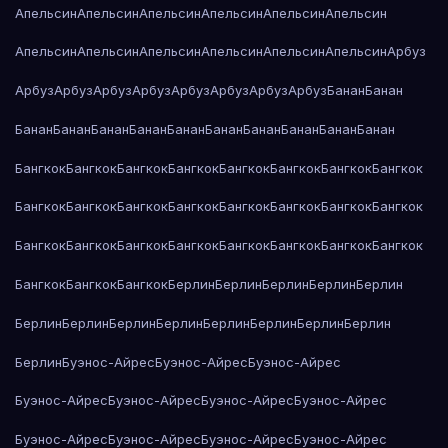
Апельсин
Апельсин
Апельсин
Апельсин
Апельсин
Апельсин
Апельсин
Апельсин
Апельсин
Апельсин
Апельсин
Апельсин
Арбуз
Арбуз
Арбуз
Арбуз
Арбуз
Арбуз
Арбуз
Арбуз
Арбуз
Банан
Банан
Банан
Банан
Банан
Банан
Банан
Банан
Банан
Банан
Банан
Банан
Бангкок
Бангкок
Бангкок
Бангкок
Бангкок
Бангкок
Бангкок
Бангкок
Бангкок
Бангкок
Бангкок
Бангкок
Бангкок
Бангкок
Бангкок
Бангкок
Бангкок
Бангкок
Бангкок
Бангкок
Бангкок
Бангкок
Бангкок
Бангкок
Бангкок
Бангкок
Бангкок
Берлин
Берлин
Берлин
Берлин
Берлин
Берлин
Берлин
Берлин
Берлин
Берлин
Берлин
Берлин
Берлин
Берлин
Буэнос-Айрес
Буэнос-Айрес
Буэнос-Айрес
Буэнос-Айрес
Буэнос-Айрес
Буэнос-Айрес
Буэнос-Айрес
Буэнос-Айрес
Буэнос-Айрес
Буэнос-Айрес
Буэнос-Айрес