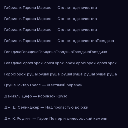
Габриэль Гарсиа Маркес — Сто лет одиночества
Габриэль Гарсиа Маркес — Сто лет одиночества
Габриэль Гарсиа Маркес — Сто лет одиночества
Габриэль Гарсиа Маркес — Сто лет одиночества
Говядина
Говядина
Говядина
Говядина
Говядина
Говядина
Говядина
Говядина
Горох
Горох
Горох
Горох
Горох
Горох
Горох
Горох
Горох
Горох
Горох
Груша
Груша
Груша
Груша
Груша
Груша
Груша
Груша
Груша
Гюнтер Грасс — Жестяной барабан
Даниэль Дефо — Робинзон Крузо
Дж. Д. Сэлинджер — Над пропастью во ржи
Дж. К. Роулинг — Гарри Поттер и философский камень