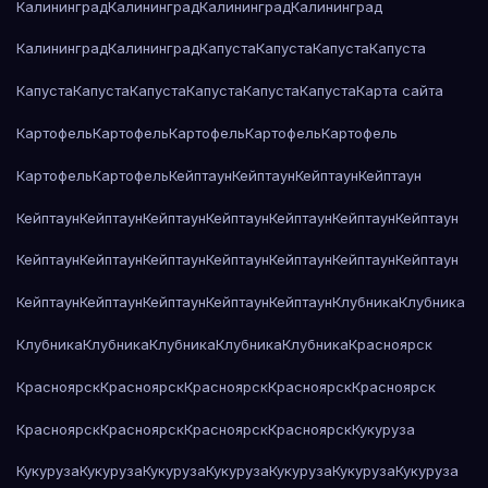
Калининград
Калининград
Калининград
Калининград
Калининград
Калининград
Капуста
Капуста
Капуста
Капуста
Капуста
Капуста
Капуста
Капуста
Капуста
Капуста
Карта сайта
Картофель
Картофель
Картофель
Картофель
Картофель
Картофель
Картофель
Кейптаун
Кейптаун
Кейптаун
Кейптаун
Кейптаун
Кейптаун
Кейптаун
Кейптаун
Кейптаун
Кейптаун
Кейптаун
Кейптаун
Кейптаун
Кейптаун
Кейптаун
Кейптаун
Кейптаун
Кейптаун
Кейптаун
Кейптаун
Кейптаун
Кейптаун
Кейптаун
Клубника
Клубника
Клубника
Клубника
Клубника
Клубника
Клубника
Красноярск
Красноярск
Красноярск
Красноярск
Красноярск
Красноярск
Красноярск
Красноярск
Красноярск
Красноярск
Кукуруза
Кукуруза
Кукуруза
Кукуруза
Кукуруза
Кукуруза
Кукуруза
Кукуруза