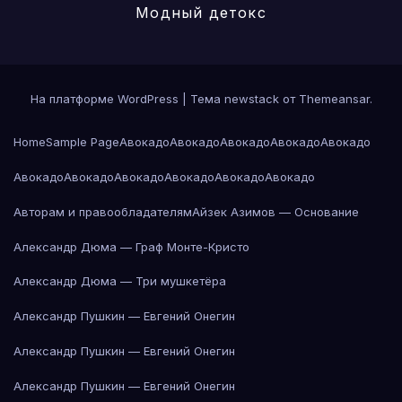
Модный детокс
На платформе WordPress
|
Тема newstack от
Themeansar
.
Home
Sample Page
Авокадо
Авокадо
Авокадо
Авокадо
Авокадо
Авокадо
Авокадо
Авокадо
Авокадо
Авокадо
Авокадо
Авторам и правообладателям
Айзек Азимов — Основание
Александр Дюма — Граф Монте-Кристо
Александр Дюма — Три мушкетёра
Александр Пушкин — Евгений Онегин
Александр Пушкин — Евгений Онегин
Александр Пушкин — Евгений Онегин