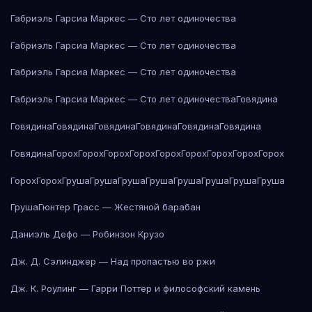
Габриэль Гарсиа Маркес — Сто лет одиночества
Габриэль Гарсиа Маркес — Сто лет одиночества
Габриэль Гарсиа Маркес — Сто лет одиночества
Габриэль Гарсиа Маркес — Сто лет одиночества
Говядина
Говядина
Говядина
Говядина
Говядина
Говядина
Говядина
Говядина
Горох
Горох
Горох
Горох
Горох
Горох
Горох
Горох
Горох
Горох
Горох
Груша
Груша
Груша
Груша
Груша
Груша
Груша
Груша
Груша
Гюнтер Грасс — Жестяной барабан
Даниэль Дефо — Робинзон Крузо
Дж. Д. Сэлинджер — Над пропастью во ржи
Дж. К. Роулинг — Гарри Поттер и философский камень