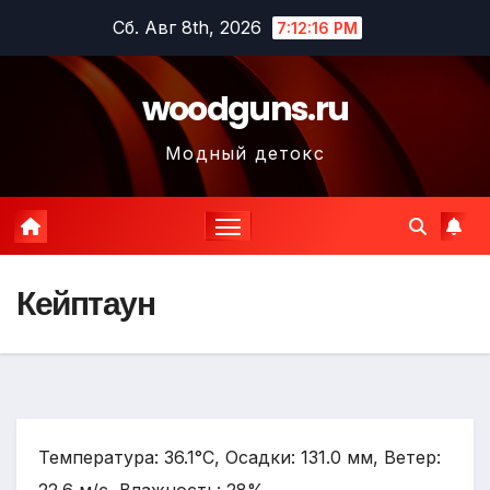
Перейти
Сб. Авг 8th, 2026
7:12:18 PM
к
содержимому
woodguns.ru
Модный детокс
Кейптаун
Температура: 36.1°C, Осадки: 131.0 мм, Ветер: