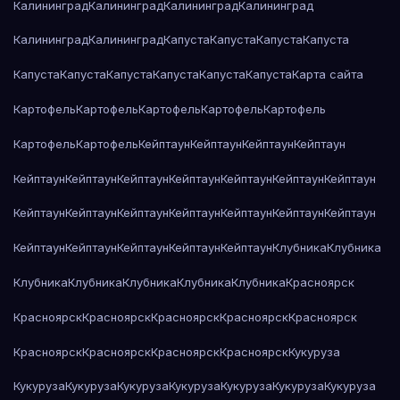
Калининград
Калининград
Калининград
Калининград
Калининград
Калининград
Капуста
Капуста
Капуста
Капуста
Капуста
Капуста
Капуста
Капуста
Капуста
Капуста
Карта сайта
Картофель
Картофель
Картофель
Картофель
Картофель
Картофель
Картофель
Кейптаун
Кейптаун
Кейптаун
Кейптаун
Кейптаун
Кейптаун
Кейптаун
Кейптаун
Кейптаун
Кейптаун
Кейптаун
Кейптаун
Кейптаун
Кейптаун
Кейптаун
Кейптаун
Кейптаун
Кейптаун
Кейптаун
Кейптаун
Кейптаун
Кейптаун
Кейптаун
Клубника
Клубника
Клубника
Клубника
Клубника
Клубника
Клубника
Красноярск
Красноярск
Красноярск
Красноярск
Красноярск
Красноярск
Красноярск
Красноярск
Красноярск
Красноярск
Кукуруза
Кукуруза
Кукуруза
Кукуруза
Кукуруза
Кукуруза
Кукуруза
Кукуруза