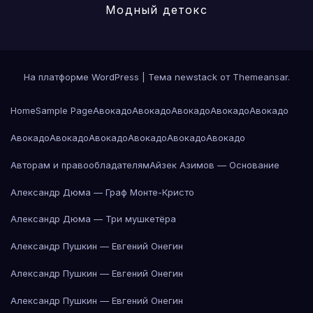
Модный детокс
На платформе WordPress
|
Тема newstack от
Themeansar
.
Home
Sample Page
Авокадо
Авокадо
Авокадо
Авокадо
Авокадо
Авокадо
Авокадо
Авокадо
Авокадо
Авокадо
Авокадо
Авторам и правообладателям
Айзек Азимов — Основание
Александр Дюма — Граф Монте-Кристо
Александр Дюма — Три мушкетёра
Александр Пушкин — Евгений Онегин
Александр Пушкин — Евгений Онегин
Александр Пушкин — Евгений Онегин