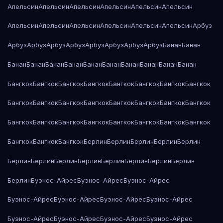
Апельсин
Апельсин
Апельсин
Апельсин
Апельсин
Апельсин
Апельсин
Апельсин
Апельсин
Апельсин
Апельсин
Апельсин
Арбуз
Арбуз
Арбуз
Арбуз
Арбуз
Арбуз
Арбуз
Арбуз
Арбуз
Банан
Банан
Банан
Банан
Банан
Банан
Банан
Банан
Банан
Банан
Банан
Банан
Бангкок
Бангкок
Бангкок
Бангкок
Бангкок
Бангкок
Бангкок
Бангкок
Бангкок
Бангкок
Бангкок
Бангкок
Бангкок
Бангкок
Бангкок
Бангкок
Бангкок
Бангкок
Бангкок
Бангкок
Бангкок
Бангкок
Бангкок
Бангкок
Бангкок
Бангкок
Бангкок
Берлин
Берлин
Берлин
Берлин
Берлин
Берлин
Берлин
Берлин
Берлин
Берлин
Берлин
Берлин
Берлин
Берлин
Буэнос-Айрес
Буэнос-Айрес
Буэнос-Айрес
Буэнос-Айрес
Буэнос-Айрес
Буэнос-Айрес
Буэнос-Айрес
Буэнос-Айрес
Буэнос-Айрес
Буэнос-Айрес
Буэнос-Айрес