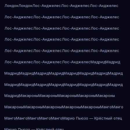
Лондон
Лондон
Лос-Анджелес
Лос-Анджелес
Лос-Анджелес
Лос-Анджелес
Лос-Анджелес
Лос-Анджелес
Лос-Анджелес
Лос-Анджелес
Лос-Анджелес
Лос-Анджелес
Лос-Анджелес
Лос-Анджелес
Лос-Анджелес
Лос-Анджелес
Лос-Анджелес
Лос-Анджелес
Лос-Анджелес
Лос-Анджелес
Лос-Анджелес
Лос-Анджелес
Лос-Анджелес
Лос-Анджелес
Мадрид
Мадрид
Мадрид
Мадрид
Мадрид
Мадрид
Мадрид
Мадрид
Мадрид
Мадрид
Мадрид
Мадрид
Мадрид
Мадрид
Мадрид
Мадрид
Мадрид
Мадрид
Мадрид
Макароны
Макароны
Макароны
Макароны
Макароны
Макароны
Макароны
Макароны
Макароны
Макароны
Манго
Манго
Манго
Манго
Манго
Манго
Манго
Марио Пьюзо — Крёстный отец
Марио Пьюзо — Крёстный отец