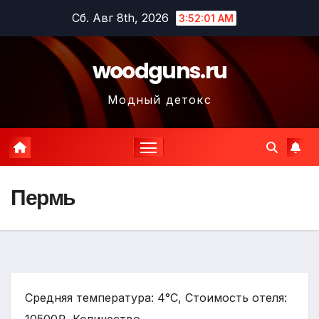
Перейти
Сб. Авг 8th, 2026
3:52:03 AM
к
содержимому
woodguns.ru
Модный детокс
Пермь
Средняя температура: 4°C, Стоимость отеля: