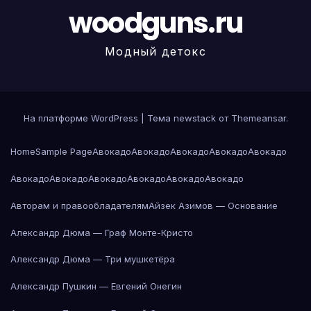
woodguns.ru
Модный детокс
На платформе WordPress
|
Тема newstack от
Themeansar
.
Home
Sample Page
Авокадо
Авокадо
Авокадо
Авокадо
Авокадо
Авокадо
Авокадо
Авокадо
Авокадо
Авокадо
Авокадо
Авторам и правообладателям
Айзек Азимов — Основание
Александр Дюма — Граф Монте-Кристо
Александр Дюма — Три мушкетёра
Александр Пушкин — Евгений Онегин