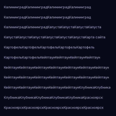
Калининград
Калининград
Калининград
Калининград
Калининград
Калининград
Калининград
Калининград
Калининград
Калининград
Капуста
Капуста
Капуста
Капуста
Капуста
Капуста
Капуста
Капуста
Капуста
Капуста
Карта сайта
Картофель
Картофель
Картофель
Картофель
Картофель
Картофель
Картофель
Кейптаун
Кейптаун
Кейптаун
Кейптаун
Кейптаун
Кейптаун
Кейптаун
Кейптаун
Кейптаун
Кейптаун
Кейптаун
Кейптаун
Кейптаун
Кейптаун
Кейптаун
Кейптаун
Кейптаун
Кейптаун
Кейптаун
Кейптаун
Кейптаун
Кейптаун
Кейптаун
Клубника
Клубника
Клубника
Клубника
Клубника
Клубника
Клубника
Красноярск
Красноярск
Красноярск
Красноярск
Красноярск
Красноярск