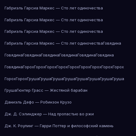
Габриэль Гарсиа Маркес — Сто лет одиночества
Габриэль Гарсиа Маркес — Сто лет одиночества
Габриэль Гарсиа Маркес — Сто лет одиночества
Габриэль Гарсиа Маркес — Сто лет одиночества
Говядина
Говядина
Говядина
Говядина
Говядина
Говядина
Говядина
Говядина
Горох
Горох
Горох
Горох
Горох
Горох
Горох
Горох
Горох
Горох
Горох
Груша
Груша
Груша
Груша
Груша
Груша
Груша
Груша
Груша
Гюнтер Грасс — Жестяной барабан
Даниэль Дефо — Робинзон Крузо
Дж. Д. Сэлинджер — Над пропастью во ржи
Дж. К. Роулинг — Гарри Поттер и философский камень