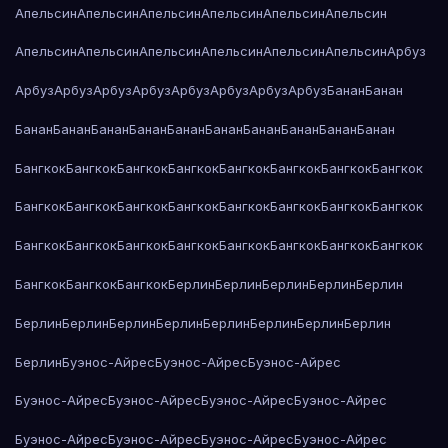
Апельсин
Апельсин
Апельсин
Апельсин
Апельсин
Апельсин
Апельсин
Апельсин
Апельсин
Апельсин
Апельсин
Апельсин
Арбуз
Арбуз
Арбуз
Арбуз
Арбуз
Арбуз
Арбуз
Арбуз
Арбуз
Банан
Банан
Банан
Банан
Банан
Банан
Банан
Банан
Банан
Банан
Банан
Банан
Бангкок
Бангкок
Бангкок
Бангкок
Бангкок
Бангкок
Бангкок
Бангкок
Бангкок
Бангкок
Бангкок
Бангкок
Бангкок
Бангкок
Бангкок
Бангкок
Бангкок
Бангкок
Бангкок
Бангкок
Бангкок
Бангкок
Бангкок
Бангкок
Бангкок
Бангкок
Бангкок
Берлин
Берлин
Берлин
Берлин
Берлин
Берлин
Берлин
Берлин
Берлин
Берлин
Берлин
Берлин
Берлин
Берлин
Буэнос-Айрес
Буэнос-Айрес
Буэнос-Айрес
Буэнос-Айрес
Буэнос-Айрес
Буэнос-Айрес
Буэнос-Айрес
Буэнос-Айрес
Буэнос-Айрес
Буэнос-Айрес
Буэнос-Айрес