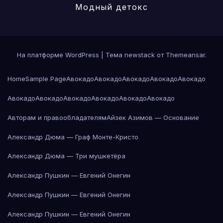
Модный детокс
На платформе WordPress
|
Тема newstack от
Themeansar
.
Home
Sample Page
Авокадо
Авокадо
Авокадо
Авокадо
Авокадо
Авокадо
Авокадо
Авокадо
Авокадо
Авокадо
Авокадо
Авторам и правообладателям
Айзек Азимов — Основание
Александр Дюма — Граф Монте-Кристо
Александр Дюма — Три мушкетёра
Александр Пушкин — Евгений Онегин
Александр Пушкин — Евгений Онегин
Александр Пушкин — Евгений Онегин