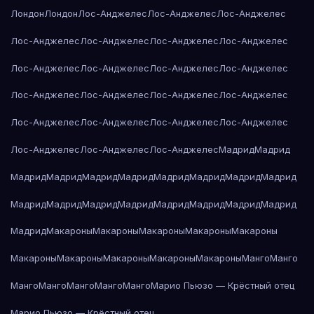
Лондон
Лондон
Лос-Анджелес
Лос-Анджелес
Лос-Анджелес
Лос-Анджелес
Лос-Анджелес
Лос-Анджелес
Лос-Анджелес
Лос-Анджелес
Лос-Анджелес
Лос-Анджелес
Лос-Анджелес
Лос-Анджелес
Лос-Анджелес
Лос-Анджелес
Лос-Анджелес
Лос-Анджелес
Лос-Анджелес
Лос-Анджелес
Лос-Анджелес
Лос-Анджелес
Лос-Анджелес
Лос-Анджелес
Мадрид
Мадрид
Мадрид
Мадрид
Мадрид
Мадрид
Мадрид
Мадрид
Мадрид
Мадрид
Мадрид
Мадрид
Мадрид
Мадрид
Мадрид
Мадрид
Мадрид
Мадрид
Мадрид
Макароны
Макароны
Макароны
Макароны
Макароны
Макароны
Макароны
Макароны
Макароны
Макароны
Манго
Манго
Манго
Манго
Манго
Манго
Манго
Марио Пьюзо — Крёстный отец
Марио Пьюзо — Крёстный отец