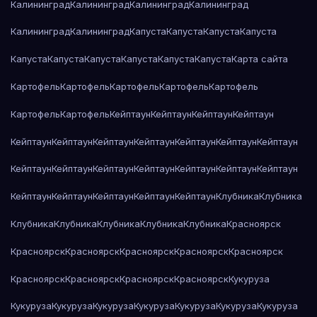
Калининград
Калининград
Калининград
Калининград
Калининград
Калининград
Капуста
Капуста
Капуста
Капуста
Капуста
Капуста
Капуста
Капуста
Капуста
Капуста
Карта сайта
Картофель
Картофель
Картофель
Картофель
Картофель
Картофель
Картофель
Кейптаун
Кейптаун
Кейптаун
Кейптаун
Кейптаун
Кейптаун
Кейптаун
Кейптаун
Кейптаун
Кейптаун
Кейптаун
Кейптаун
Кейптаун
Кейптаун
Кейптаун
Кейптаун
Кейптаун
Кейптаун
Кейптаун
Кейптаун
Кейптаун
Кейптаун
Кейптаун
Клубника
Клубника
Клубника
Клубника
Клубника
Клубника
Клубника
Красноярск
Красноярск
Красноярск
Красноярск
Красноярск
Красноярск
Красноярск
Красноярск
Красноярск
Красноярск
Кукуруза
Кукуруза
Кукуруза
Кукуруза
Кукуруза
Кукуруза
Кукуруза
Кукуруза