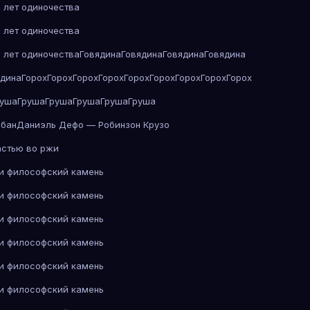
 лет одиночества
 лет одиночества
 лет одиночества
Говядина
Говядина
Говядина
Говядина
ядина
Горох
Горох
Горох
Горох
Горох
Горох
Горох
Горох
Горох
руша
Груша
Груша
Груша
Груша
Груша
абан
Даниэль Дефо — Робинзон Крузо
астью во ржи
 и философский камень
 и философский камень
 и философский камень
 и философский камень
 и философский камень
 и философский камень