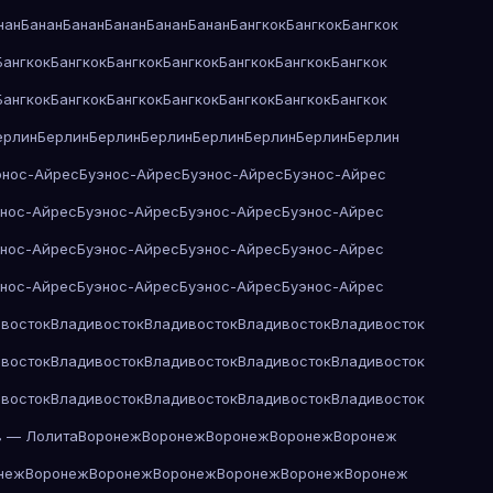
нан
Банан
Банан
Банан
Банан
Банан
Бангкок
Бангкок
Бангкок
Бангкок
Бангкок
Бангкок
Бангкок
Бангкок
Бангкок
Бангкок
Бангкок
Бангкок
Бангкок
Бангкок
Бангкок
Бангкок
Бангкок
ерлин
Берлин
Берлин
Берлин
Берлин
Берлин
Берлин
Берлин
энос-Айрес
Буэнос-Айрес
Буэнос-Айрес
Буэнос-Айрес
энос-Айрес
Буэнос-Айрес
Буэнос-Айрес
Буэнос-Айрес
энос-Айрес
Буэнос-Айрес
Буэнос-Айрес
Буэнос-Айрес
энос-Айрес
Буэнос-Айрес
Буэнос-Айрес
Буэнос-Айрес
восток
Владивосток
Владивосток
Владивосток
Владивосток
восток
Владивосток
Владивосток
Владивосток
Владивосток
восток
Владивосток
Владивосток
Владивосток
Владивосток
в — Лолита
Воронеж
Воронеж
Воронеж
Воронеж
Воронеж
неж
Воронеж
Воронеж
Воронеж
Воронеж
Воронеж
Воронеж