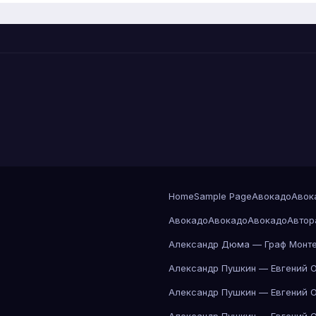
Home
Sample Page
Авокадо
Авок
Авокадо
Авокадо
Авокадо
Автор
Александр Дюма — Граф Монте
Александр Пушкин — Евгений 
Александр Пушкин — Евгений 