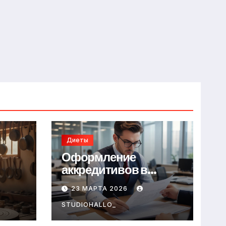
Диеты
Оформление
аккредитивов в
международной
23 МАРТА 2026
торговле
STUDIOHALLO_