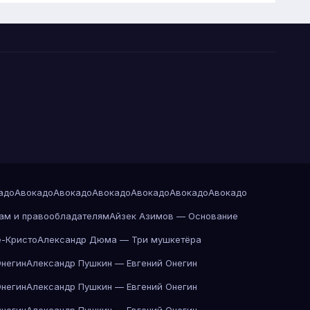
адо
Авокадо
Авокадо
Авокадо
Авокадо
Авокадо
Авокадо
ам и правообладателям
Айзек Азимов — Основание
-Кристо
Александр Дюма — Три мушкетёра
Онегин
Александр Пушкин — Евгений Онегин
Онегин
Александр Пушкин — Евгений Онегин