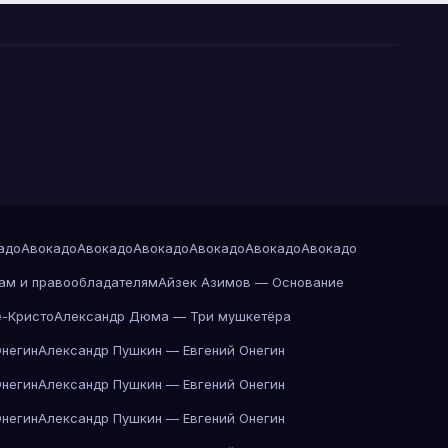
адо
Авокадо
Авокадо
Авокадо
Авокадо
Авокадо
Авокадо
ам и правообладателям
Айзек Азимов — Основание
-Кристо
Александр Дюма — Три мушкетёра
Онегин
Александр Пушкин — Евгений Онегин
Онегин
Александр Пушкин — Евгений Онегин
Онегин
Александр Пушкин — Евгений Онегин