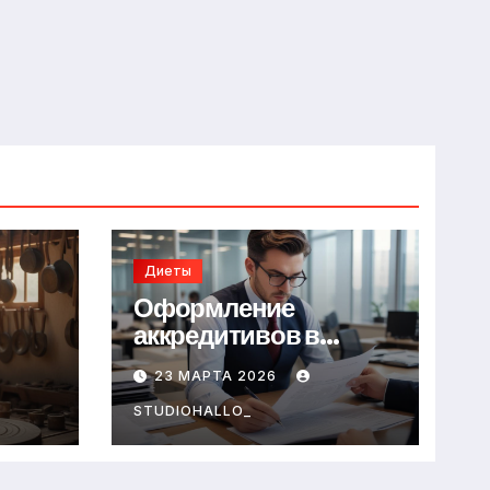
Диеты
Оформление
аккредитивов в
международной
23 МАРТА 2026
торговле
STUDIOHALLO_