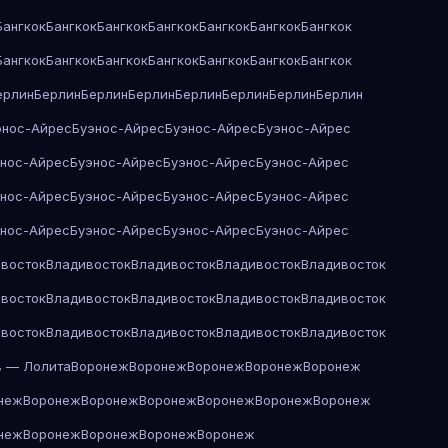
Бангкок
Бангкок
Бангкок
Бангкок
Бангкок
Бангкок
Бангкок
Бангкок
Бангкок
Бангкок
Бангкок
Бангкок
Бангкок
Бангкок
ерлин
Берлин
Берлин
Берлин
Берлин
Берлин
Берлин
Берлин
энос-Айрес
Буэнос-Айрес
Буэнос-Айрес
Буэнос-Айрес
энос-Айрес
Буэнос-Айрес
Буэнос-Айрес
Буэнос-Айрес
энос-Айрес
Буэнос-Айрес
Буэнос-Айрес
Буэнос-Айрес
энос-Айрес
Буэнос-Айрес
Буэнос-Айрес
Буэнос-Айрес
восток
Владивосток
Владивосток
Владивосток
Владивосток
восток
Владивосток
Владивосток
Владивосток
Владивосток
восток
Владивосток
Владивосток
Владивосток
Владивосток
в — Лолита
Воронеж
Воронеж
Воронеж
Воронеж
Воронеж
неж
Воронеж
Воронеж
Воронеж
Воронеж
Воронеж
Воронеж
неж
Воронеж
Воронеж
Воронеж
Воронеж