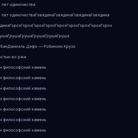
 лет одиночества
 лет одиночества
Говядина
Говядина
Говядина
Говядина
ядина
Горох
Горох
Горох
Горох
Горох
Горох
Горох
Горох
Горох
руша
Груша
Груша
Груша
Груша
Груша
абан
Даниэль Дефо — Робинзон Крузо
астью во ржи
 и философский камень
 и философский камень
 и философский камень
 и философский камень
 и философский камень
 и философский камень
 и философский камень