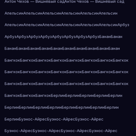
Антон Чехов — Вишнёвый сад
Антон Чехов — Вишнёвый сад
Апельсин
Апельсин
Апельсин
Апельсин
Апельсин
Апельсин
Апельсин
Апельсин
Апельсин
Апельсин
Апельсин
Апельсин
Арбуз
Арбуз
Арбуз
Арбуз
Арбуз
Арбуз
Арбуз
Арбуз
Арбуз
Банан
Банан
Банан
Банан
Банан
Банан
Банан
Банан
Банан
Банан
Банан
Банан
Бангкок
Бангкок
Бангкок
Бангкок
Бангкок
Бангкок
Бангкок
Бангкок
Бангкок
Бангкок
Бангкок
Бангкок
Бангкок
Бангкок
Бангкок
Бангкок
Бангкок
Бангкок
Бангкок
Бангкок
Бангкок
Бангкок
Бангкок
Бангкок
Бангкок
Бангкок
Бангкок
Берлин
Берлин
Берлин
Берлин
Берлин
Берлин
Берлин
Берлин
Берлин
Берлин
Берлин
Берлин
Берлин
Берлин
Буэнос-Айрес
Буэнос-Айрес
Буэнос-Айрес
Буэнос-Айрес
Буэнос-Айрес
Буэнос-Айрес
Буэнос-Айрес