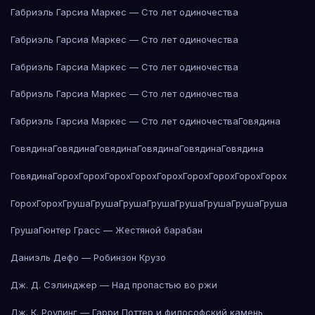
Габриэль Гарсиа Маркес — Сто лет одиночества
Габриэль Гарсиа Маркес — Сто лет одиночества
Габриэль Гарсиа Маркес — Сто лет одиночества
Габриэль Гарсиа Маркес — Сто лет одиночества
Габриэль Гарсиа Маркес — Сто лет одиночества
Говядина
Говядина
Говядина
Говядина
Говядина
Говядина
Говядина
Говядина
Горох
Горох
Горох
Горох
Горох
Горох
Горох
Горох
Горох
Горох
Горох
Груша
Груша
Груша
Груша
Груша
Груша
Груша
Груша
Груша
Гюнтер Грасс — Жестяной барабан
Даниэль Дефо — Робинзон Крузо
Дж. Д. Сэлинджер — Над пропастью во ржи
Дж. К. Роулинг — Гарри Поттер и философский камень