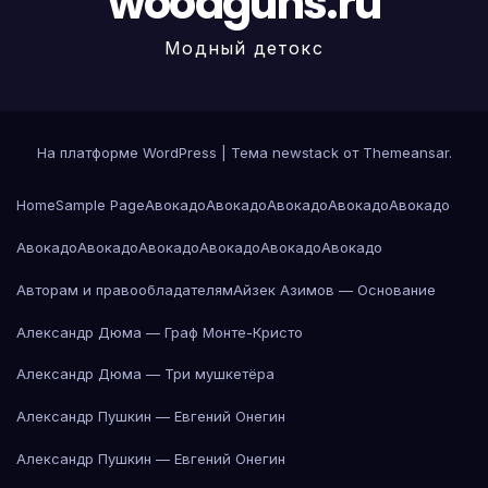
woodguns.ru
Модный детокс
На платформе WordPress
|
Тема newstack от
Themeansar
.
Home
Sample Page
Авокадо
Авокадо
Авокадо
Авокадо
Авокадо
Авокадо
Авокадо
Авокадо
Авокадо
Авокадо
Авокадо
Авторам и правообладателям
Айзек Азимов — Основание
Александр Дюма — Граф Монте-Кристо
Александр Дюма — Три мушкетёра
Александр Пушкин — Евгений Онегин
Александр Пушкин — Евгений Онегин