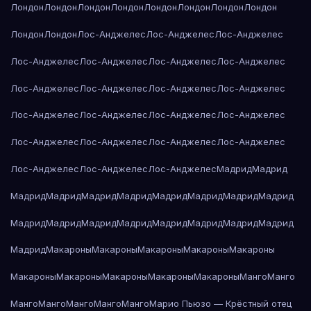
Лондон
Лондон
Лондон
Лондон
Лондон
Лондон
Лондон
Лондон
Лондон
Лондон
Лос-Анджелес
Лос-Анджелес
Лос-Анджелес
Лос-Анджелес
Лос-Анджелес
Лос-Анджелес
Лос-Анджелес
Лос-Анджелес
Лос-Анджелес
Лос-Анджелес
Лос-Анджелес
Лос-Анджелес
Лос-Анджелес
Лос-Анджелес
Лос-Анджелес
Лос-Анджелес
Лос-Анджелес
Лос-Анджелес
Лос-Анджелес
Лос-Анджелес
Лос-Анджелес
Лос-Анджелес
Мадрид
Мадрид
Мадрид
Мадрид
Мадрид
Мадрид
Мадрид
Мадрид
Мадрид
Мадрид
Мадрид
Мадрид
Мадрид
Мадрид
Мадрид
Мадрид
Мадрид
Мадрид
Мадрид
Макароны
Макароны
Макароны
Макароны
Макароны
Макароны
Макароны
Макароны
Макароны
Макароны
Манго
Манго
Манго
Манго
Манго
Манго
Манго
Марио Пьюзо — Крёстный отец