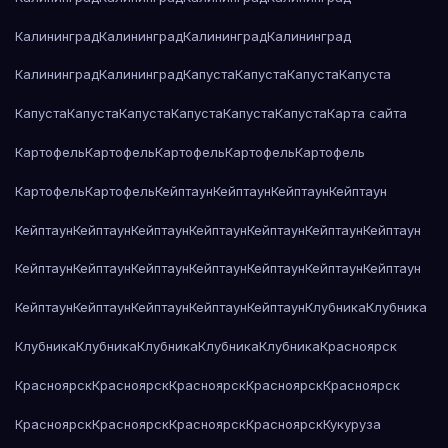
Калининград
Калининград
Калининград
Калининград
Калининград
Калининград
Капуста
Капуста
Капуста
Капуста
Капуста
Капуста
Капуста
Капуста
Капуста
Капуста
Карта сайта
Картофель
Картофель
Картофель
Картофель
Картофель
Картофель
Картофель
Кейптаун
Кейптаун
Кейптаун
Кейптаун
Кейптаун
Кейптаун
Кейптаун
Кейптаун
Кейптаун
Кейптаун
Кейптаун
Кейптаун
Кейптаун
Кейптаун
Кейптаун
Кейптаун
Кейптаун
Кейптаун
Кейптаун
Кейптаун
Кейптаун
Кейптаун
Кейптаун
Клубника
Клубника
Клубника
Клубника
Клубника
Клубника
Клубника
Красноярск
Красноярск
Красноярск
Красноярск
Красноярск
Красноярск
Красноярск
Красноярск
Красноярск
Красноярск
Кукуруза