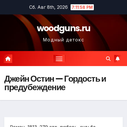
Перейти
Сб. Авг 8th, 2026
7:12:00 PM
к
содержимому
woodguns.ru
Модный детокс
Джейн Остин — Гордость и
предубеждение