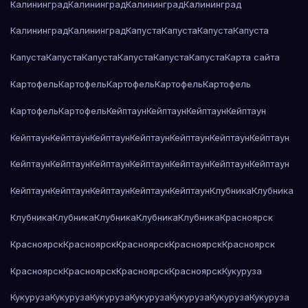
Калининград
Калининград
Калининград
Калининград
Калининград
Калининград
Капуста
Капуста
Капуста
Капуста
Капуста
Капуста
Капуста
Капуста
Капуста
Капуста
Карта сайта
Картофель
Картофель
Картофель
Картофель
Картофель
Картофель
Картофель
Кейптаун
Кейптаун
Кейптаун
Кейптаун
Кейптаун
Кейптаун
Кейптаун
Кейптаун
Кейптаун
Кейптаун
Кейптаун
Кейптаун
Кейптаун
Кейптаун
Кейптаун
Кейптаун
Кейптаун
Кейптаун
Кейптаун
Кейптаун
Кейптаун
Кейптаун
Кейптаун
Клубника
Клубника
Клубника
Клубника
Клубника
Клубника
Клубника
Красноярск
Красноярск
Красноярск
Красноярск
Красноярск
Красноярск
Красноярск
Красноярск
Красноярск
Красноярск
Кукуруза
Кукуруза
Кукуруза
Кукуруза
Кукуруза
Кукуруза
Кукуруза
Кукуруза