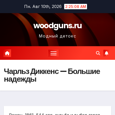
Перейти
Пн. Авг 10th, 2026
2:25:09 AM
к
содержимому
woodguns.ru
Модный детокс
Чарльз Диккенс — Большие
надежды