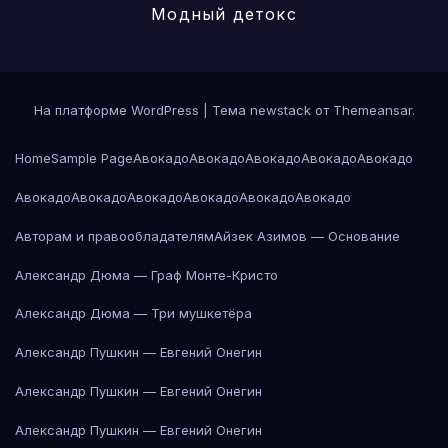
Модный детокс
На платформе WordPress
|
Тема newstack от
Themeansar
.
Home
Sample Page
Авокадо
Авокадо
Авокадо
Авокадо
Авокадо
Авокадо
Авокадо
Авокадо
Авокадо
Авокадо
Авокадо
Авторам и правообладателям
Айзек Азимов — Основание
Александр Дюма — Граф Монте-Кристо
Александр Дюма — Три мушкетёра
Александр Пушкин — Евгений Онегин
Александр Пушкин — Евгений Онегин
Александр Пушкин — Евгений Онегин