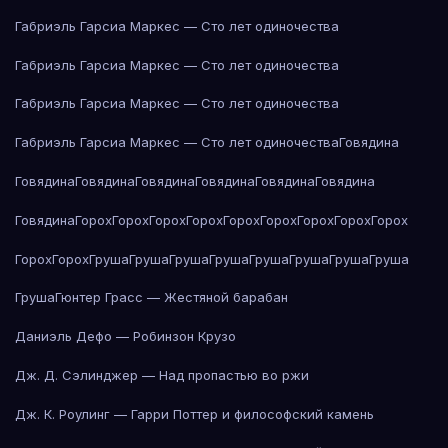
Габриэль Гарсиа Маркес — Сто лет одиночества
Габриэль Гарсиа Маркес — Сто лет одиночества
Габриэль Гарсиа Маркес — Сто лет одиночества
Габриэль Гарсиа Маркес — Сто лет одиночества
Говядина
Говядина
Говядина
Говядина
Говядина
Говядина
Говядина
Говядина
Горох
Горох
Горох
Горох
Горох
Горох
Горох
Горох
Горох
Горох
Горох
Груша
Груша
Груша
Груша
Груша
Груша
Груша
Груша
Груша
Гюнтер Грасс — Жестяной барабан
Даниэль Дефо — Робинзон Крузо
Дж. Д. Сэлинджер — Над пропастью во ржи
Дж. К. Роулинг — Гарри Поттер и философский камень