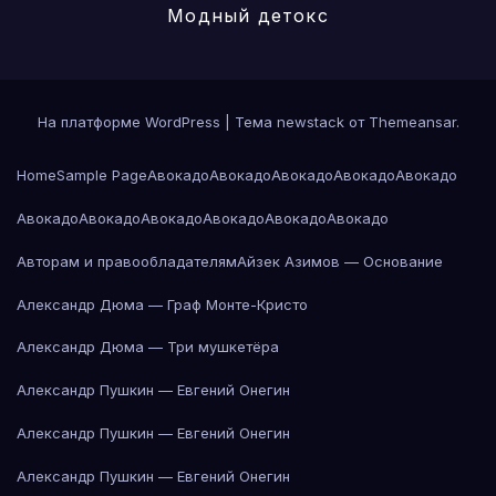
Модный детокс
На платформе WordPress
|
Тема newstack от
Themeansar
.
Home
Sample Page
Авокадо
Авокадо
Авокадо
Авокадо
Авокадо
Авокадо
Авокадо
Авокадо
Авокадо
Авокадо
Авокадо
Авторам и правообладателям
Айзек Азимов — Основание
Александр Дюма — Граф Монте-Кристо
Александр Дюма — Три мушкетёра
Александр Пушкин — Евгений Онегин
Александр Пушкин — Евгений Онегин
Александр Пушкин — Евгений Онегин