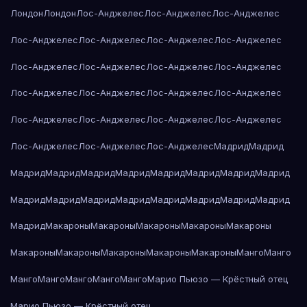
Лондон
Лондон
Лос-Анджелес
Лос-Анджелес
Лос-Анджелес
Лос-Анджелес
Лос-Анджелес
Лос-Анджелес
Лос-Анджелес
Лос-Анджелес
Лос-Анджелес
Лос-Анджелес
Лос-Анджелес
Лос-Анджелес
Лос-Анджелес
Лос-Анджелес
Лос-Анджелес
Лос-Анджелес
Лос-Анджелес
Лос-Анджелес
Лос-Анджелес
Лос-Анджелес
Лос-Анджелес
Лос-Анджелес
Мадрид
Мадрид
Мадрид
Мадрид
Мадрид
Мадрид
Мадрид
Мадрид
Мадрид
Мадрид
Мадрид
Мадрид
Мадрид
Мадрид
Мадрид
Мадрид
Мадрид
Мадрид
Мадрид
Макароны
Макароны
Макароны
Макароны
Макароны
Макароны
Макароны
Макароны
Макароны
Макароны
Манго
Манго
Манго
Манго
Манго
Манго
Манго
Марио Пьюзо — Крёстный отец
Марио Пьюзо — Крёстный отец