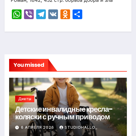
Роман, 1842, 432 стр. борьба добра и зла
W
Vi
T
V
O
О
h
b
el
K
d
т
at
er
e
n
п
s
gr
o
р
A
a
kl
а
p
m
a
в
You missed
p
s
и
s
т
ni
ь
ki
Диеты
Детские инвалидные кресла-
коляски с ручным приводом
6 АПРЕЛЯ 2026
STUDIOHALLO_