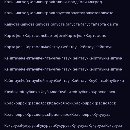
Калининград
Калининград
Калининград
Калининград
Калининград
Калининград
Капуста
Капуста
Капуста
Капуста
Капуста
Капуста
Капуста
Капуста
Капуста
Капуста
Карта сайта
Картофель
Картофель
Картофель
Картофель
Картофель
Картофель
Картофель
Кейптаун
Кейптаун
Кейптаун
Кейптаун
Кейптаун
Кейптаун
Кейптаун
Кейптаун
Кейптаун
Кейптаун
Кейптаун
Кейптаун
Кейптаун
Кейптаун
Кейптаун
Кейптаун
Кейптаун
Кейптаун
Кейптаун
Кейптаун
Кейптаун
Кейптаун
Кейптаун
Клубника
Клубника
Клубника
Клубника
Клубника
Клубника
Клубника
Красноярск
Красноярск
Красноярск
Красноярск
Красноярск
Красноярск
Красноярск
Красноярск
Красноярск
Красноярск
Кукуруза
Кукуруза
Кукуруза
Кукуруза
Кукуруза
Кукуруза
Кукуруза
Кукуруза