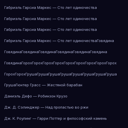
Габриэль Гарсиа Маркес — Сто лет одиночества
Габриэль Гарсиа Маркес — Сто лет одиночества
Габриэль Гарсиа Маркес — Сто лет одиночества
Габриэль Гарсиа Маркес — Сто лет одиночества
Говядина
Говядина
Говядина
Говядина
Говядина
Говядина
Говядина
Говядина
Горох
Горох
Горох
Горох
Горох
Горох
Горох
Горох
Горох
Горох
Горох
Груша
Груша
Груша
Груша
Груша
Груша
Груша
Груша
Груша
Гюнтер Грасс — Жестяной барабан
Даниэль Дефо — Робинзон Крузо
Дж. Д. Сэлинджер — Над пропастью во ржи
Дж. К. Роулинг — Гарри Поттер и философский камень