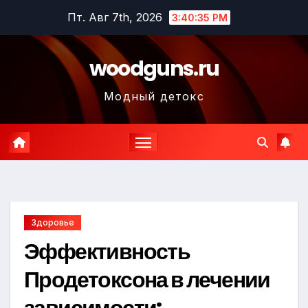
Перейти
Пт. Авг 7th, 2026
3:40:36 PM
к
содержимому
woodguns.ru
Модный детокс
Здоровье
Эффективность
Продетоксона в лечении
зависимости: