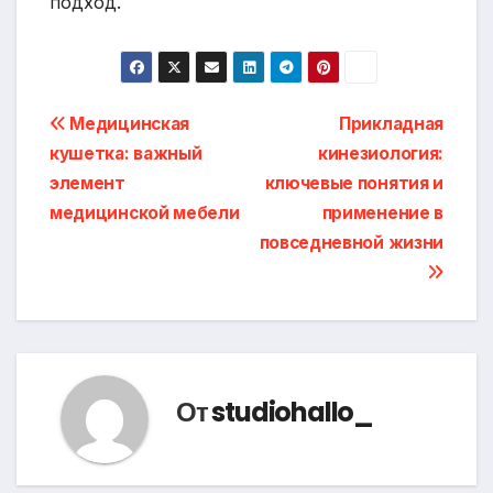
подход.
Навигация
Медицинская
Прикладная
кушетка: важный
кинезиология:
по
элемент
ключевые понятия и
записям
медицинской мебели
применение в
повседневной жизни
От
studiohallo_