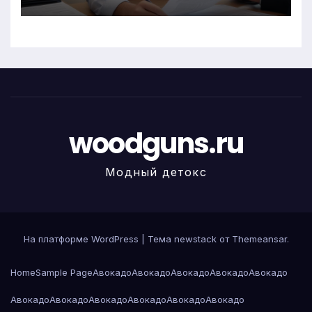
woodguns.ru
Модный детокс
На платформе WordPress
|
Тема newstack от
Themeansar
.
Home
Sample Page
Авокадо
Авокадо
Авокадо
Авокадо
Авокадо
Авокадо
Авокадо
Авокадо
Авокадо
Авокадо
Авокадо