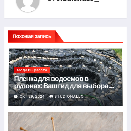
Похожая запись
Мода И Красота
Пленка для водоемов в
рулонах: Ваш гид для выбора и
применения
ОКТ 29, 2024
STUDIOHALLO_