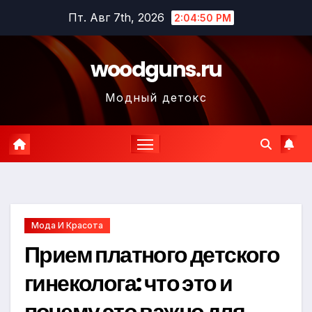
Перейти
Пт. Авг 7th, 2026
2:04:52 PM
к
содержимому
woodguns.ru
Модный детокс
Мода И Красота
Прием платного детского
гинеколога: что это и
почему это важно для