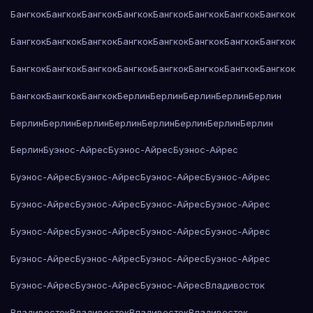
Бангкок
Бангкок
Бангкок
Бангкок
Бангкок
Бангкок
Бангкок
Бангкок
Бангкок
Бангкок
Бангкок
Бангкок
Бангкок
Бангкок
Бангкок
Бангкок
Бангкок
Бангкок
Бангкок
Бангкок
Бангкок
Бангкок
Бангкок
Бангкок
Бангкок
Бангкок
Бангкок
Берлин
Берлин
Берлин
Берлин
Берлин
Берлин
Берлин
Берлин
Берлин
Берлин
Берлин
Берлин
Берлин
Берлин
Буэнос-Айрес
Буэнос-Айрес
Буэнос-Айрес
Буэнос-Айрес
Буэнос-Айрес
Буэнос-Айрес
Буэнос-Айрес
Буэнос-Айрес
Буэнос-Айрес
Буэнос-Айрес
Буэнос-Айрес
Буэнос-Айрес
Буэнос-Айрес
Буэнос-Айрес
Буэнос-Айрес
Буэнос-Айрес
Буэнос-Айрес
Буэнос-Айрес
Буэнос-Айрес
Буэнос-Айрес
Буэнос-Айрес
Буэнос-Айрес
Владивосток
Владивосток
Владивосток
Владивосток
Владивосток