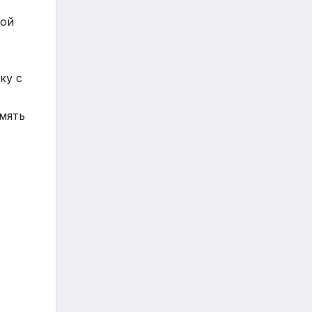
вой
ку с
мять