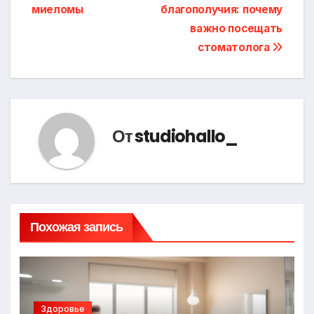
по
миеломы
благополучия: почему
записям
важно посещать
стоматолога
От
studiohallo_
Похожая запись
Здоровье