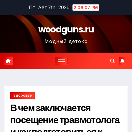
Перейти
Пт. Авг 7th, 2026
2:06:08 PM
к
содержимому
woodguns.ru
Модный детокс
Здоровье
В чем заключается
посещение травмотолога
и как подготовиться к