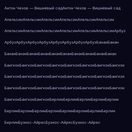
Антон Чехов — Вишнёвый сад
Антон Чехов — Вишнёвый сад
Апельсин
Апельсин
Апельсин
Апельсин
Апельсин
Апельсин
Апельсин
Апельсин
Апельсин
Апельсин
Апельсин
Апельсин
Арбуз
Арбуз
Арбуз
Арбуз
Арбуз
Арбуз
Арбуз
Арбуз
Арбуз
Банан
Банан
Банан
Банан
Банан
Банан
Банан
Банан
Банан
Банан
Банан
Банан
Бангкок
Бангкок
Бангкок
Бангкок
Бангкок
Бангкок
Бангкок
Бангкок
Бангкок
Бангкок
Бангкок
Бангкок
Бангкок
Бангкок
Бангкок
Бангкок
Бангкок
Бангкок
Бангкок
Бангкок
Бангкок
Бангкок
Бангкок
Бангкок
Бангкок
Бангкок
Бангкок
Берлин
Берлин
Берлин
Берлин
Берлин
Берлин
Берлин
Берлин
Берлин
Берлин
Берлин
Берлин
Берлин
Берлин
Буэнос-Айрес
Буэнос-Айрес
Буэнос-Айрес