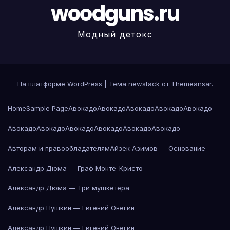
woodguns.ru
Модный детокс
На платформе WordPress
|
Тема newstack от
Themeansar
.
Home
Sample Page
Авокадо
Авокадо
Авокадо
Авокадо
Авокадо
Авокадо
Авокадо
Авокадо
Авокадо
Авокадо
Авокадо
Авторам и правообладателям
Айзек Азимов — Основание
Александр Дюма — Граф Монте-Кристо
Александр Дюма — Три мушкетёра
Александр Пушкин — Евгений Онегин
Александр Пушкин — Евгений Онегин