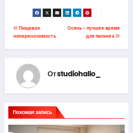
Навигация
Пищевая
Осень – лучшее время
непереносимость
для пилинга
по
записям
От
studiohallo_
Похожая запись