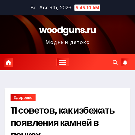
Перейти
Вс. Авг 9th, 2026
5:45:11 AM
к
содержимому
woodguns.ru
Модный детокс
Здоровье
11 советов, как избежать
появления камней в
почках