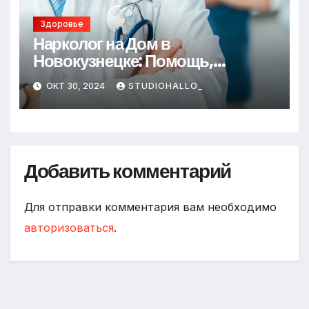
Здоровье
Нарколог на Дом в
Новокузнецке: Помощь,
Которая Всегда Рядом
ОКТ 30, 2024
STUDIOHALLO_
Добавить комментарий
Для отправки комментария вам необходимо
авторизоваться
.