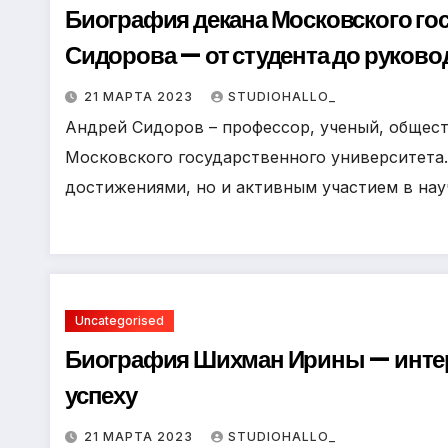
р
m
Биография декана Московского го
l
а
Сидорова — от студента до руково
a
в
s
21 МАРТА 2023
STUDIOHALLO_
и
s
Андрей Сидоров – профессор, ученый, общест
т
n
Московского государственного университета.
ь
достижениями, но и активным участием в на
i
k
i
Uncategorised
Биография Шихман Ирины — интер
успеху
21 МАРТА 2023
STUDIOHALLO_