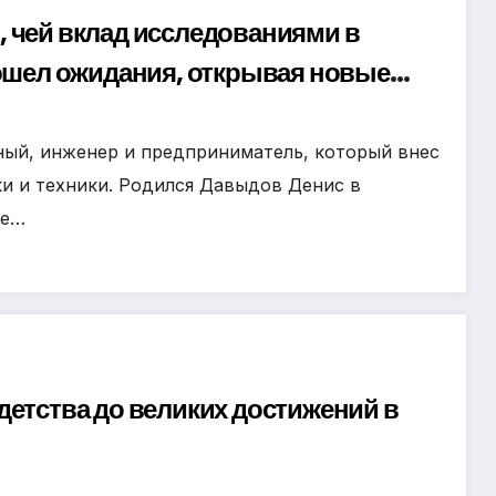
 чей вклад исследованиями в
зошел ожидания, открывая новые
положительных достижений!
ый, инженер и предприниматель, который внес
ки и техники. Родился Давыдов Денис в
ре…
детства до великих достижений в