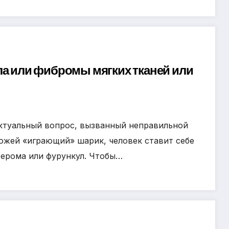
ла или фибромы мягких тканей или
актуальный вопрос, вызванный неправильной
ожей «играющий» шарик, человек ставит себе
терома или фурункул. Чтобы…