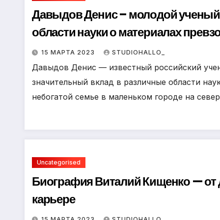
Давыдов Денис – молодой ученый,
области науки о материалах прев
горизонты и принеся множество 
15 МАРТА 2023
STUDIOHALLO_
Давыдов Денис — известный российский учен
значительный вклад в различные области нау
небогатой семье в маленьком городе на севе
Uncategorised
Биография Виталий Кищенко — от 
карьере
15 МАРТА 2023
STUDIOHALLO_