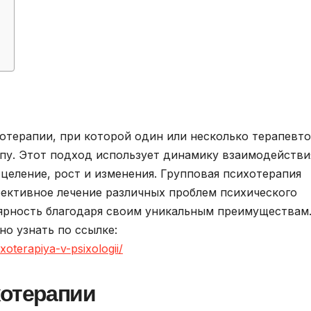
отерапии, при которой один или несколько терапевт
ппу. Этот подход использует динамику взаимодействи
целение, рост и изменения. Групповая психотерапия
фективное лечение различных проблем психического
ярность благодаря своим уникальным преимуществам
о узнать по ссылке:
oterapiya-v-psixologii/
хотерапии