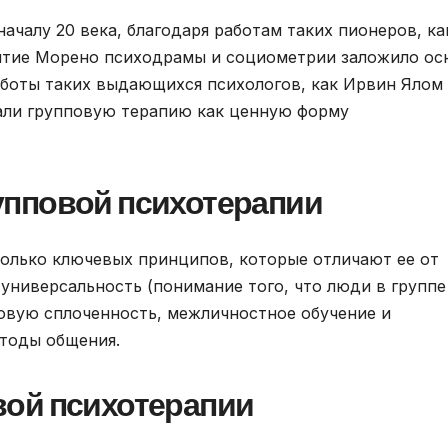
ачалу 20 века, благодаря работам таких пионеров, ка
витие Морено психодрамы и социометрии заложило ос
аботы таких выдающихся психологов, как Ирвин Ялом
али групповую терапию как ценную форму
пповой психотерапии
колько ключевых принципов, которые отличают ее от
универсальность (понимание того, что люди в группе
овую сплоченность, межличностное обучение и
етоды общения.
ой психотерапии