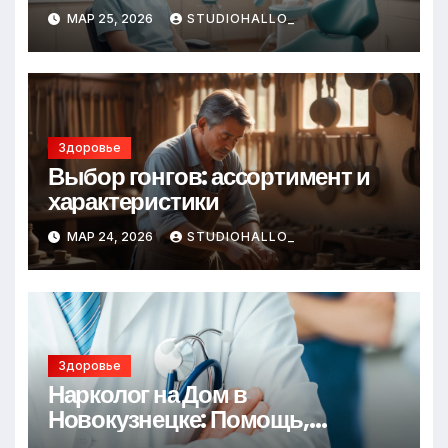
МАР 25, 2026
STUDIOHALLO_
Здоровье
Выбор гонгов: ассортимент и
характеристики
МАР 24, 2026
STUDIOHALLO_
Здоровье
Нарколог на Дом в
Новокузнецке: Помощь,
Которая Всегда Рядом