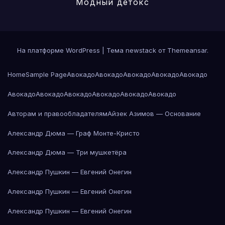
Модный детокс
На платформе WordPress
|
Тема newstack от
Themeansar
.
Home
Sample Page
Авокадо
Авокадо
Авокадо
Авокадо
Авокадо
Авокадо
Авокадо
Авокадо
Авокадо
Авокадо
Авокадо
Авторам и правообладателям
Айзек Азимов — Основание
Александр Дюма — Граф Монте-Кристо
Александр Дюма — Три мушкетёра
Александр Пушкин — Евгений Онегин
Александр Пушкин — Евгений Онегин
Александр Пушкин — Евгений Онегин