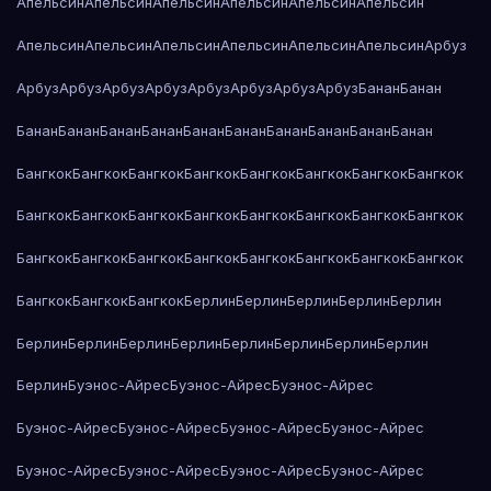
Апельсин
Апельсин
Апельсин
Апельсин
Апельсин
Апельсин
Апельсин
Апельсин
Апельсин
Апельсин
Апельсин
Апельсин
Арбуз
Арбуз
Арбуз
Арбуз
Арбуз
Арбуз
Арбуз
Арбуз
Арбуз
Банан
Банан
Банан
Банан
Банан
Банан
Банан
Банан
Банан
Банан
Банан
Банан
Бангкок
Бангкок
Бангкок
Бангкок
Бангкок
Бангкок
Бангкок
Бангкок
Бангкок
Бангкок
Бангкок
Бангкок
Бангкок
Бангкок
Бангкок
Бангкок
Бангкок
Бангкок
Бангкок
Бангкок
Бангкок
Бангкок
Бангкок
Бангкок
Бангкок
Бангкок
Бангкок
Берлин
Берлин
Берлин
Берлин
Берлин
Берлин
Берлин
Берлин
Берлин
Берлин
Берлин
Берлин
Берлин
Берлин
Буэнос-Айрес
Буэнос-Айрес
Буэнос-Айрес
Буэнос-Айрес
Буэнос-Айрес
Буэнос-Айрес
Буэнос-Айрес
Буэнос-Айрес
Буэнос-Айрес
Буэнос-Айрес
Буэнос-Айрес