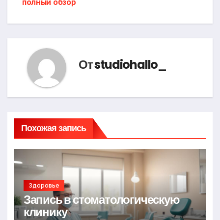
записям
полный обзор
От
studiohallo_
Похожая запись
Здоровье
Запись в стоматологическую
клинику