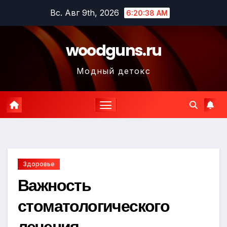
Перейти
Вс. Авг 9th, 2026
6:20:39 AM
к
содержимому
woodguns.ru
Модный детокс
Здоровье
Важность
стоматологического
лечения