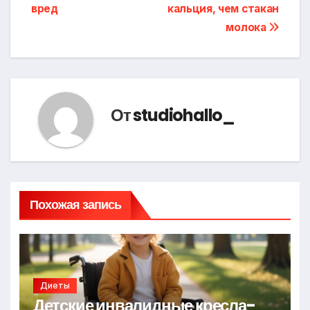
по
вред
кальция, чем стакан
записям
молока
От
studiohallo_
Похожая запись
Диеты
Детские инвалидные кресла-