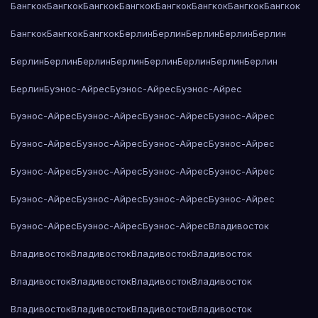
Бангкок
Бангкок
Бангкок
Бангкок
Бангкок
Бангкок
Бангкок
Бангкок
Бангкок
Бангкок
Бангкок
Берлин
Берлин
Берлин
Берлин
Берлин
Берлин
Берлин
Берлин
Берлин
Берлин
Берлин
Берлин
Берлин
Берлин
Буэнос-Айрес
Буэнос-Айрес
Буэнос-Айрес
Буэнос-Айрес
Буэнос-Айрес
Буэнос-Айрес
Буэнос-Айрес
Буэнос-Айрес
Буэнос-Айрес
Буэнос-Айрес
Буэнос-Айрес
Буэнос-Айрес
Буэнос-Айрес
Буэнос-Айрес
Буэнос-Айрес
Буэнос-Айрес
Буэнос-Айрес
Буэнос-Айрес
Буэнос-Айрес
Буэнос-Айрес
Буэнос-Айрес
Буэнос-Айрес
Владивосток
Владивосток
Владивосток
Владивосток
Владивосток
Владивосток
Владивосток
Владивосток
Владивосток
Владивосток
Владивосток
Владивосток
Владивосток