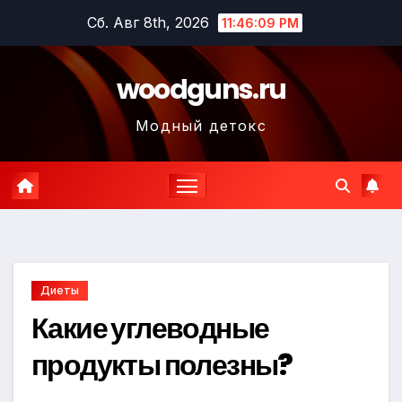
Перейти
Сб. Авг 8th, 2026
11:46:10 PM
к
содержимому
woodguns.ru
Модный детокс
Диеты
Какие углеводные
продукты полезны?