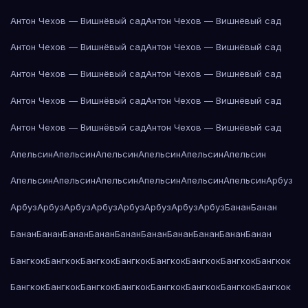
Антон Чехов — Вишнёвый сад
Антон Чехов — Вишнёвый сад
Антон Чехов — Вишнёвый сад
Антон Чехов — Вишнёвый сад
Антон Чехов — Вишнёвый сад
Антон Чехов — Вишнёвый сад
Антон Чехов — Вишнёвый сад
Антон Чехов — Вишнёвый сад
Антон Чехов — Вишнёвый сад
Антон Чехов — Вишнёвый сад
Апельсин
Апельсин
Апельсин
Апельсин
Апельсин
Апельсин
Апельсин
Апельсин
Апельсин
Апельсин
Апельсин
Апельсин
Арбуз
Арбуз
Арбуз
Арбуз
Арбуз
Арбуз
Арбуз
Арбуз
Арбуз
Банан
Банан
Банан
Банан
Банан
Банан
Банан
Банан
Банан
Банан
Банан
Банан
Бангкок
Бангкок
Бангкок
Бангкок
Бангкок
Бангкок
Бангкок
Бангкок
Бангкок
Бангкок
Бангкок
Бангкок
Бангкок
Бангкок
Бангкок
Бангкок