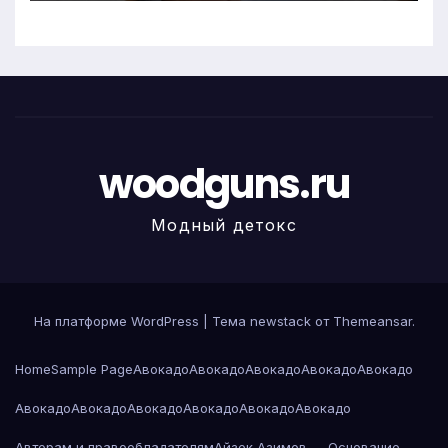
woodguns.ru
Модный детокс
На платформе WordPress
|
Тема newstack от
Themeansar
.
Home
Sample Page
Авокадо
Авокадо
Авокадо
Авокадо
Авокадо
Авокадо
Авокадо
Авокадо
Авокадо
Авокадо
Авокадо
Авторам и правообладателям
Айзек Азимов — Основание