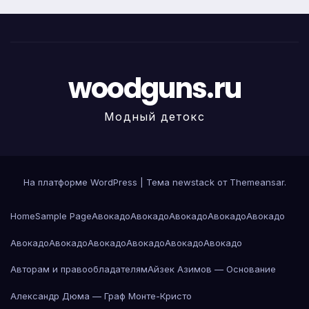
woodguns.ru
Модный детокс
На платформе WordPress
|
Тема newstack от
Themeansar
.
Home
Sample Page
Авокадо
Авокадо
Авокадо
Авокадо
Авокадо
Авокадо
Авокадо
Авокадо
Авокадо
Авокадо
Авокадо
Авторам и правообладателям
Айзек Азимов — Основание
Александр Дюма — Граф Монте-Кристо