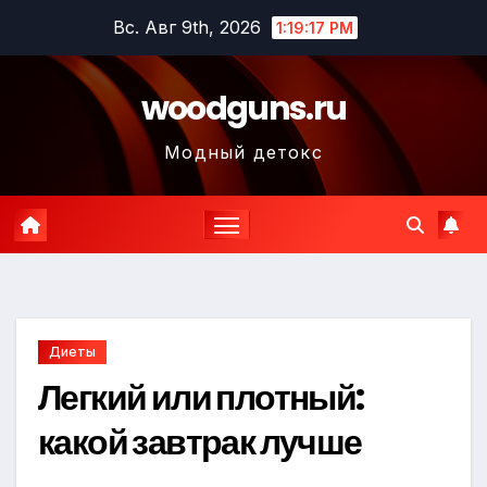
Перейти
Вс. Авг 9th, 2026
1:19:18 PM
к
содержимому
woodguns.ru
Модный детокс
Диеты
Легкий или плотный:
какой завтрак лучше