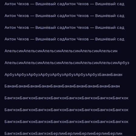
Антон Чехов — Вишнёвый сад
Антон Чехов — Вишнёвый сад
Антон Чехов — Вишнёвый сад
Антон Чехов — Вишнёвый сад
Антон Чехов — Вишнёвый сад
Антон Чехов — Вишнёвый сад
Антон Чехов — Вишнёвый сад
Антон Чехов — Вишнёвый сад
Апельсин
Апельсин
Апельсин
Апельсин
Апельсин
Апельсин
Апельсин
Апельсин
Апельсин
Апельсин
Апельсин
Апельсин
Арбуз
Арбуз
Арбуз
Арбуз
Арбуз
Арбуз
Арбуз
Арбуз
Арбуз
Банан
Банан
Банан
Банан
Банан
Банан
Банан
Банан
Банан
Банан
Банан
Банан
Бангкок
Бангкок
Бангкок
Бангкок
Бангкок
Бангкок
Бангкок
Бангкок
Бангкок
Бангкок
Бангкок
Бангкок
Бангкок
Бангкок
Бангкок
Бангкок
Бангкок
Бангкок
Бангкок
Бангкок
Бангкок
Бангкок
Бангкок
Бангкок
Бангкок
Бангкок
Бангкок
Берлин
Берлин
Берлин
Берлин
Берлин