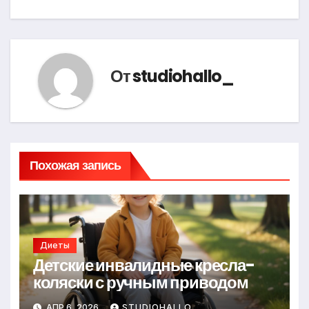
От
studiohallo_
Похожая запись
Диеты
Детские инвалидные кресла-
коляски с ручным приводом
АПР 6, 2026
STUDIOHALLO_