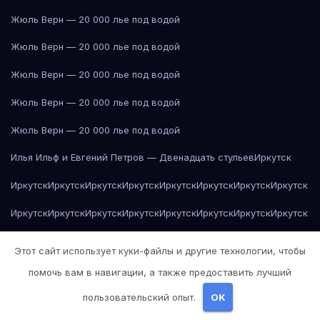
Жюль Верн — 20 000 лье под водой
Жюль Верн — 20 000 лье под водой
Жюль Верн — 20 000 лье под водой
Жюль Верн — 20 000 лье под водой
Жюль Верн — 20 000 лье под водой
Илья Ильф и Евгений Петров — Двенадцать стульев
Иркутск
Иркутск
Иркутск
Иркутск
Иркутск
Иркутск
Иркутск
Иркутск
Иркутск
Иркутск
Иркутск
Иркутск
Иркутск
Иркутск
Иркутск
Иркутск
Иркутск
Иркутск
Иркутск
Иркутск
Йогурт
Йогурт
Йогурт
Йогурт
Йогурт
Этот сайт использует куки-файлы и другие технологии, чтобы
Йогурт
Йогурт
Йогурт
Йогурт
Йогурт
Казань
Казань
Казань
Казань
помочь вам в навигации, а также предоставить лучший
Казань
Казань
Казань
Казань
Казань
Казань
Казань
Казань
Казань
пользовательский опыт.
OK