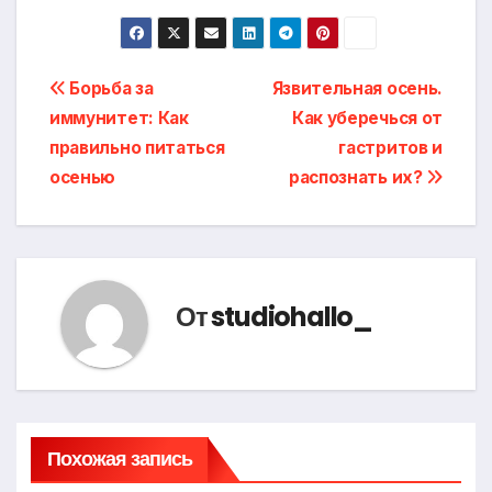
Навигация
Борьба за
Язвительная осень.
иммунитет: Как
Как уберечься от
по
правильно питаться
гастритов и
записям
осенью
распознать их?
От
studiohallo_
Похожая запись