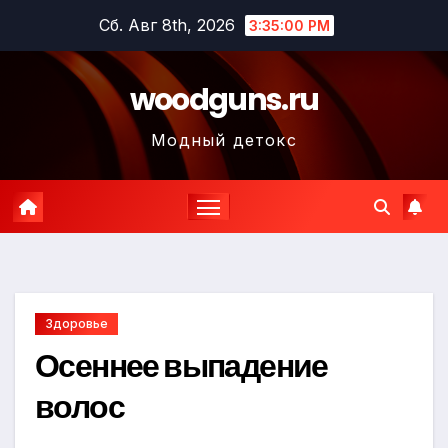
Перейти
Сб. Авг 8th, 2026
3:35:02 PM
к
содержимому
woodguns.ru
Модный детокс
Здоровье
Осеннее выпадение
волос