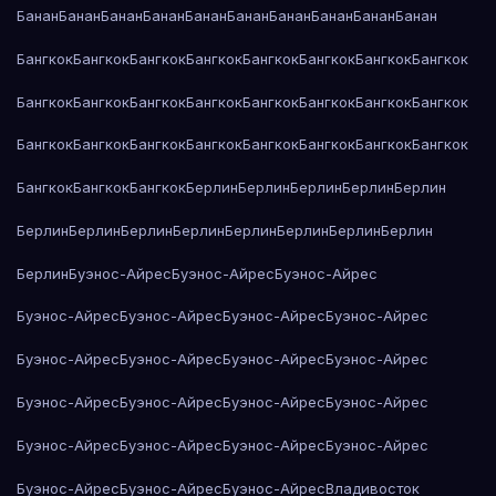
Банан
Банан
Банан
Банан
Банан
Банан
Банан
Банан
Банан
Банан
Бангкок
Бангкок
Бангкок
Бангкок
Бангкок
Бангкок
Бангкок
Бангкок
Бангкок
Бангкок
Бангкок
Бангкок
Бангкок
Бангкок
Бангкок
Бангкок
Бангкок
Бангкок
Бангкок
Бангкок
Бангкок
Бангкок
Бангкок
Бангкок
Бангкок
Бангкок
Бангкок
Берлин
Берлин
Берлин
Берлин
Берлин
Берлин
Берлин
Берлин
Берлин
Берлин
Берлин
Берлин
Берлин
Берлин
Буэнос-Айрес
Буэнос-Айрес
Буэнос-Айрес
Буэнос-Айрес
Буэнос-Айрес
Буэнос-Айрес
Буэнос-Айрес
Буэнос-Айрес
Буэнос-Айрес
Буэнос-Айрес
Буэнос-Айрес
Буэнос-Айрес
Буэнос-Айрес
Буэнос-Айрес
Буэнос-Айрес
Буэнос-Айрес
Буэнос-Айрес
Буэнос-Айрес
Буэнос-Айрес
Буэнос-Айрес
Буэнос-Айрес
Буэнос-Айрес
Владивосток