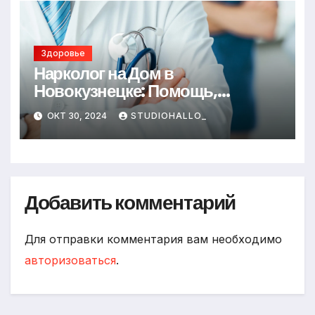
Здоровье
Нарколог на Дом в
Новокузнецке: Помощь,
Которая Всегда Рядом
ОКТ 30, 2024
STUDIOHALLO_
Добавить комментарий
Для отправки комментария вам необходимо
авторизоваться
.