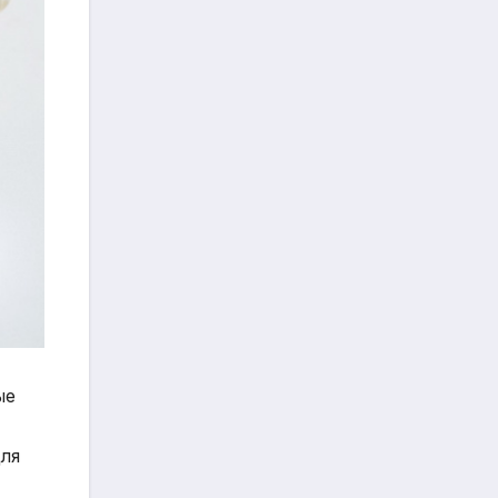
ые
для