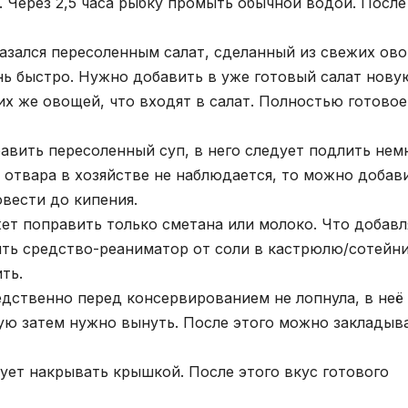
 Через 2,5 часа рыбку промыть обычной водой. После
оказался пересоленным салат, сделанный из свежих ов
ь быстро. Нужно добавить в уже готовый салат нову
х же овощей, что входят в салат. Полностью готовое
равить пересоленный суп, в него следует подлить нем
 отвара в хозяйстве не наблюдается, то можно добав
вести до кипения.
т поправить только сметана или молоко. Что добавл
ть средство-реаниматор от соли в кастрюлю/сотейни
ть.
дственно перед консервированием не лопнула, в неё
ую затем нужно вынуть. После этого можно закладыв
ует накрывать крышкой. После этого вкус готового