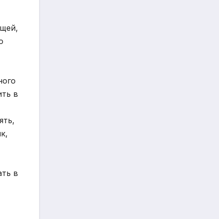
ощей,
ю
ного
ить в
ять,
к,
ать в