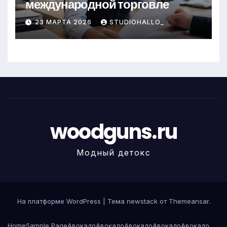
международной торговле
23 МАРТА 2026
STUDIOHALLO_
woodguns.ru
Модный детокс
На платформе WordPress
|
Тема newstack от
Themeansar
.
Home
Sample Page
Авокадо
Авокадо
Авокадо
Авокадо
Авокадо