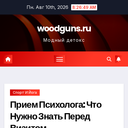
Перейти
Пн. Авг 10th, 2026
8:26:50 AM
к
содержимому
woodguns.ru
Модный детокс
Спорт И Йога
Прием Психолога: Что
Нужно Знать Перед
Визитом