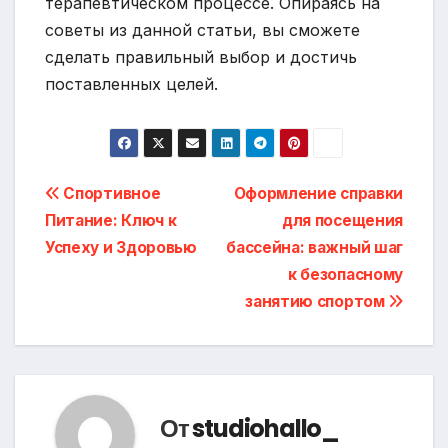
терапевтическом процессе. Опираясь на
советы из данной статьи, вы сможете
сделать правильный выбор и достичь
поставленных целей.
Навигация
Спортивное
Оформление справки
Питание: Ключ к
для посещения
по
Успеху и Здоровью
бассейна: важный шаг
записям
к безопасному
занятию спортом
От
studiohallo_