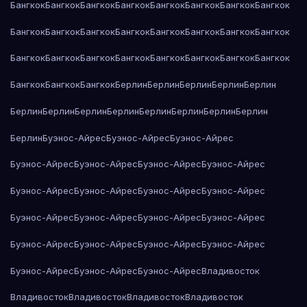
Бангкок
Бангкок
Бангкок
Бангкок
Бангкок
Бангкок
Бангкок
Бангкок
Бангкок
Бангкок
Бангкок
Бангкок
Бангкок
Бангкок
Бангкок
Бангкок
Бангкок
Бангкок
Бангкок
Бангкок
Бангкок
Бангкок
Бангкок
Бангкок
Бангкок
Бангкок
Бангкок
Берлин
Берлин
Берлин
Берлин
Берлин
Берлин
Берлин
Берлин
Берлин
Берлин
Берлин
Берлин
Берлин
Берлин
Буэнос-Айрес
Буэнос-Айрес
Буэнос-Айрес
Буэнос-Айрес
Буэнос-Айрес
Буэнос-Айрес
Буэнос-Айрес
Буэнос-Айрес
Буэнос-Айрес
Буэнос-Айрес
Буэнос-Айрес
Буэнос-Айрес
Буэнос-Айрес
Буэнос-Айрес
Буэнос-Айрес
Буэнос-Айрес
Буэнос-Айрес
Буэнос-Айрес
Буэнос-Айрес
Буэнос-Айрес
Буэнос-Айрес
Буэнос-Айрес
Владивосток
Владивосток
Владивосток
Владивосток
Владивосток