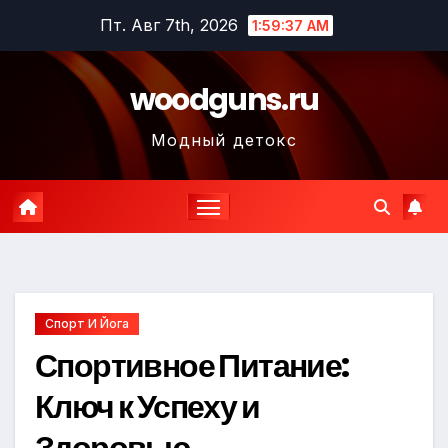
Перейти
Пт. Авг 7th, 2026
1:59:39 AM
к
содержимому
woodguns.ru
Модный детокс
Спорт И Йога
Спортивное Питание:
Ключ к Успеху и
Здоровью