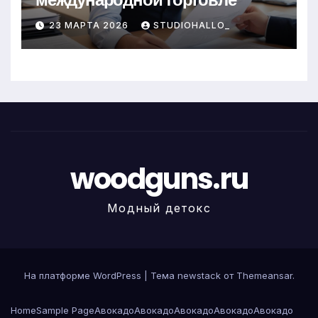
23 МАРТА 2026
STUDIOHALLO_
woodguns.ru
Модный детокс
На платформе WordPress
|
Тема newstack от
Themeansar
.
Home
Sample Page
Авокадо
Авокадо
Авокадо
Авокадо
Авокадо