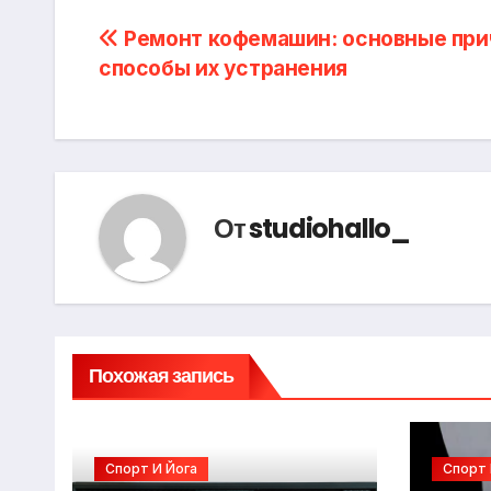
Навигация
Ремонт кофемашин: основные при
способы их устранения
по
записям
От
studiohallo_
Похожая запись
Спорт И Йога
Спорт 