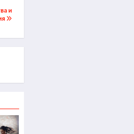
ва и
ия