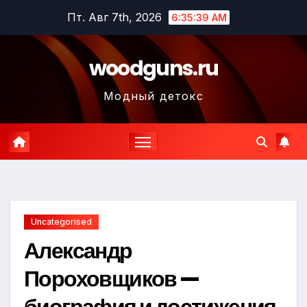
Перейти
Пт. Авг 7th, 2026
6:35:40 AM
к
содержимому
woodguns.ru
Модный детокс
Uncategorised
Александр
Пороховщиков —
биография и достижения