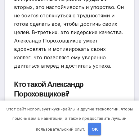
вторых, это настойчивость и упорство. Он
не боится столкнуться с трудностями и
готов сделать все, чтобы достичь своих
целей. В-третьих, это лидерские качества.
Александр Пороховщиков умеет
вдохновлять и мотивировать своих
коллег, что позволяет ему уверенно
двигаться вперед и достигать успеха.
Кто такой Александр
Пороховщиков?
Александр Пороховщиков — российский
Этот сайт использует куки-файлы и другие технологии, чтобы
программист, известный своими
помочь вам в навигации, а также предоставить лучший
достижениями в области информационной
пользовательский опыт.
OK
безопасности. Он является экспертом по