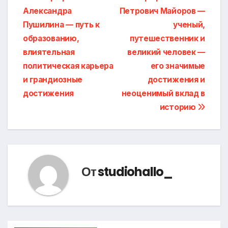
Навигация
Александра
Петрович Майоров —
по
Пушилина — путь к
ученый,
записям
образованию,
путешественник и
влиятельная
великий человек —
политическая карьера
его значимые
и грандиозные
достижения и
достижения
неоценимый вклад в
историю
От
studiohallo_