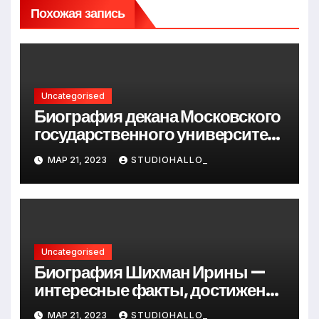
Похожая запись
Uncategorised
Биография декана Московского
государственного университета
Андрея Сидорова — от студента
МАР 21, 2023
STUDIOHALLO_
до руководителя
Uncategorised
Биография Шихман Ирины —
интересные факты, достижения
и путь к успеху
МАР 21, 2023
STUDIOHALLO_