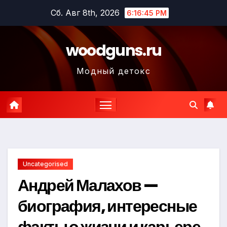
Перейти
Сб. Авг 8th, 2026
6:16:46 PM
к
содержимому
woodguns.ru
Модный детокс
Uncategorised
Андрей Малахов —
биография, интересные
факты о жизни и карьере