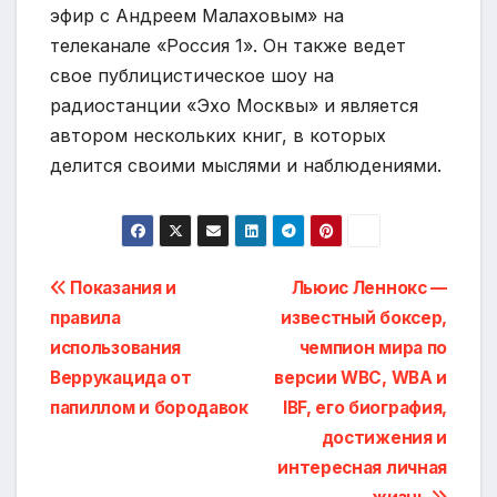
эфир с Андреем Малаховым» на
телеканале «Россия 1». Он также ведет
свое публицистическое шоу на
радиостанции «Эхо Москвы» и является
автором нескольких книг, в которых
делится своими мыслями и наблюдениями.
Навигация
Показания и
Льюис Леннокс —
правила
известный боксер,
по
использования
чемпион мира по
записям
Веррукацида от
версии WBC, WBA и
папиллом и бородавок
IBF, его биография,
достижения и
интересная личная