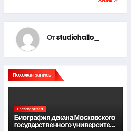
жизнь
От
studiohallo_
Похожая запись
Uncategorised
Биография декана Московского
государственного университета