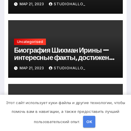
Андрея Сидорова — от студента
МАР 21, 2023
STUDIOHALLO_
до руководителя
Uncategorised
Биография Шихман Ирины —
интересные факты, достижения
и путь к успеху
МАР 21, 2023
STUDIOHALLO_
Этот сайт использует куки-файлы и другие технологии, чтобы
Uncategorised
помочь вам в навигации, а также предоставить лучший
Причины появления
фурункулов в паху у мужчин
пользовательский опыт.
OK