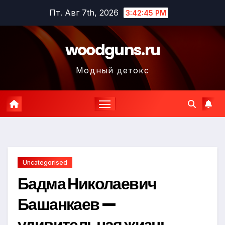
Перейти
Пт. Авг 7th, 2026
3:42:46 PM
к
содержимому
woodguns.ru
Модный детокс
Uncategorised
Бадма Николаевич
Башанкаев —
удивительная жизнь,