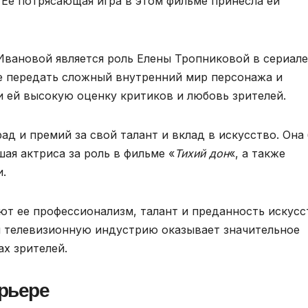
Ее потрясающая игра в этом фильме принесла ей
вановой является роль Елены Тропниковой в сериале
ние передать сложный внутренний мир персонажа и
 ей высокую оценку критиков и любовь зрителей.
ад и премий за свой талант и вклад в искусство. Она
шая актриса за роль в фильме «
Тихий дон
«, а также
.
т ее профессионализм, талант и преданность искусс
 и телевизионную индустрию оказывает значительное
ах зрителей.
арьере