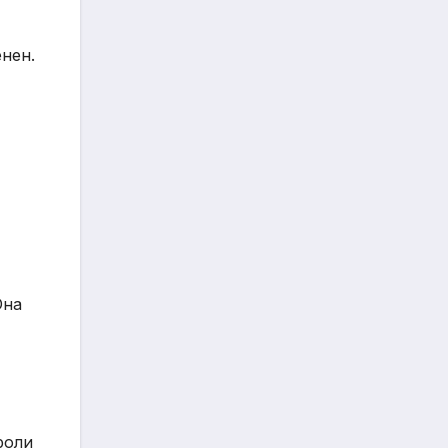
нен.
Она
роли