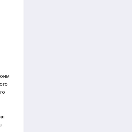
воим
ого
го
ил
ы.