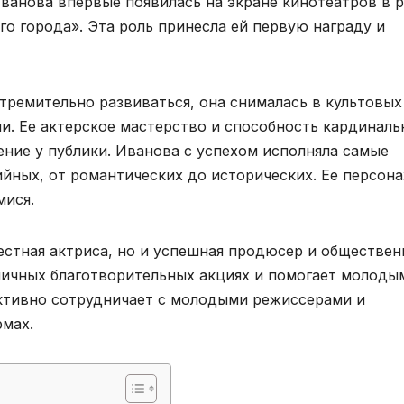
анова впервые появилась на экране кинотеатров в 
го города». Эта роль принесла ей первую награду и
ремительно развиваться, она снималась в культовых
и. Ее актерское мастерство и способность кардиналь
ние у публики. Иванова с успехом исполняла самые
ийных, от романтических до исторических. Ее персон
мися.
естная актриса, но и успешная продюсер и обществен
зличных благотворительных акциях и помогает молоды
активно сотрудничает с молодыми режиссерами и
рмах.