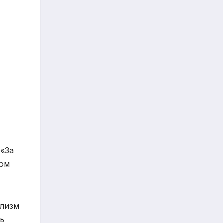
 «За
ном
ализм
ь