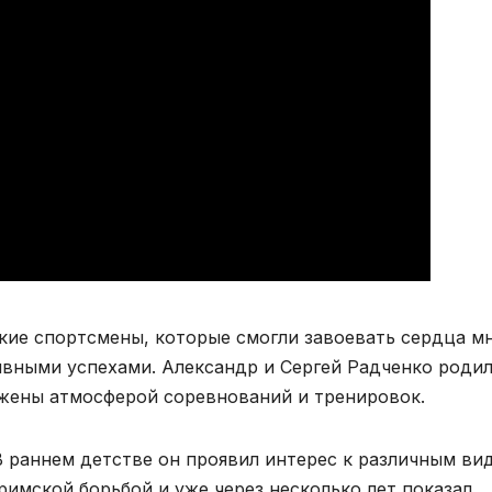
кие спортсмены, которые смогли завоевать сердца м
ными успехами. Александр и Сергей Радченко роди
ужены атмосферой соревнований и тренировок.
В раннем детстве он проявил интерес к различным ви
-римской борьбой и уже через несколько лет показал