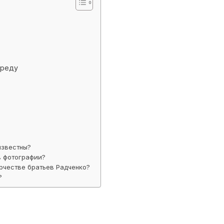
среду
известны?
в фотографии?
рчестве братьев Радченко?
?