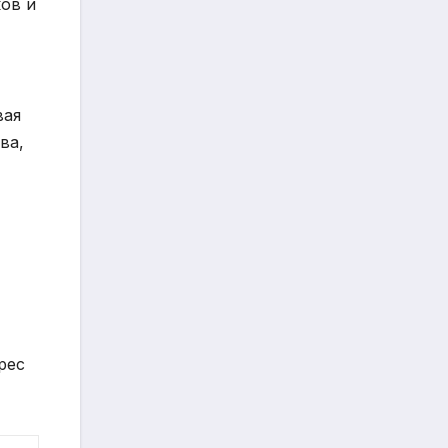
ов и
вая
ва,
рес