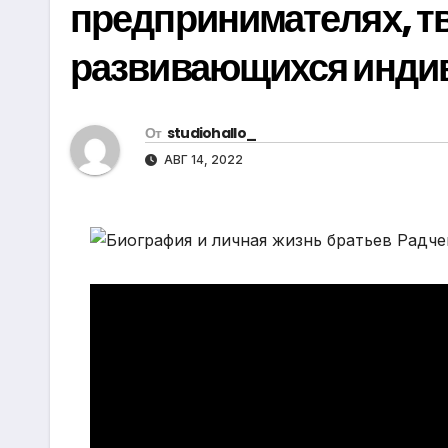
предпринимателях, т
р
m
l
а
развивающихся инди
a
в
s
и
s
т
От
studiohallo_
n
АВГ 14, 2022
ь
i
k
i