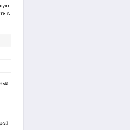
ьшую
ть в
зные
урой