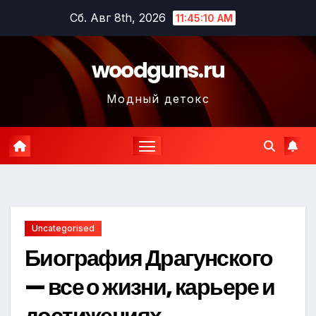
Перейти
Сб. Авг 8th, 2026
11:45:11 AM
к
содержимому
woodguns.ru
Модный детокс
Uncategorised
Биография Драгунского
— все о жизни, карьере и
достижениях