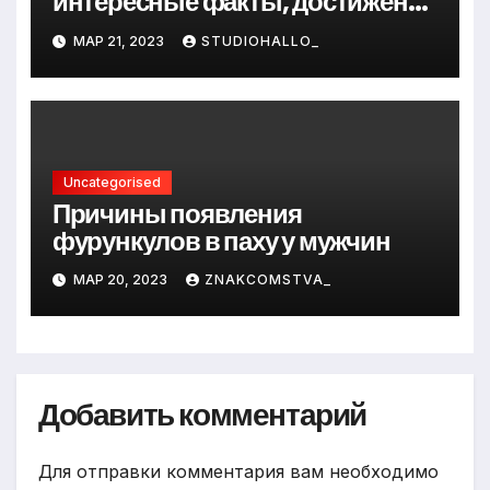
интересные факты, достижения
и путь к успеху
МАР 21, 2023
STUDIOHALLO_
Uncategorised
Причины появления
фурункулов в паху у мужчин
МАР 20, 2023
ZNAKCOMSTVA_
Добавить комментарий
Для отправки комментария вам необходимо