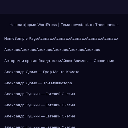
На платформе WordPress
|
Тема newstack от
Themeansar
.
Home
Sample Page
Авокадо
Авокадо
Авокадо
Авокадо
Авокадо
Авокадо
Авокадо
Авокадо
Авокадо
Авокадо
Авокадо
Авторам и правообладателям
Айзек Азимов — Основание
Александр Дюма — Граф Монте-Кристо
Александр Дюма — Три мушкетёра
Александр Пушкин — Евгений Онегин
Александр Пушкин — Евгений Онегин
Александр Пушкин — Евгений Онегин
Александр Пушкин — Евгений Онегин