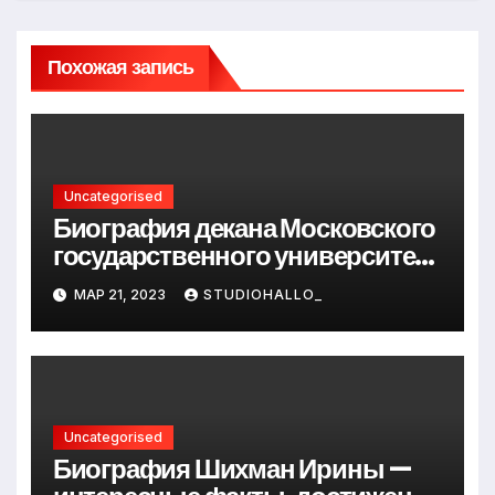
Похожая запись
Uncategorised
Биография декана Московского
государственного университета
Андрея Сидорова — от студента
МАР 21, 2023
STUDIOHALLO_
до руководителя
Uncategorised
Биография Шихман Ирины —