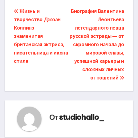
Навигация
Жизнь и
Биография Валентина
творчество Джоан
Леонтьева
по
Коллинз —
легендарного певца
записям
знаменитая
русской эстрады — от
британская актриса,
скромного начала до
писательница и икона
мировой славы,
стиля
успешной карьеры и
сложных личных
отношений
От
studiohallo_