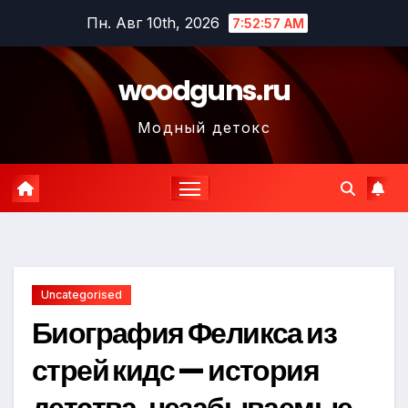
Перейти
Пн. Авг 10th, 2026
7:52:58 AM
к
содержимому
woodguns.ru
Модный детокс
Uncategorised
Биография Феликса из
стрей кидс — история
детства, незабываемые