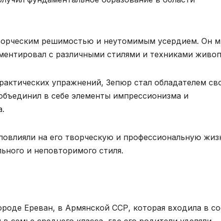
ворческим решимостью и неутомимым усердием. Он м
иментировал с различными стилями и техниками живоп
практических упражнений, Зепюр стал обладателем св
 объединил в себе элементы импрессионизма и
.
повлияли на его творческую и профессиональную жиз
ьного и неповторимого стиля.
городе Ереван, в Армянской ССР, которая входила в с
 в семье среднего класса, где его родители уделяли