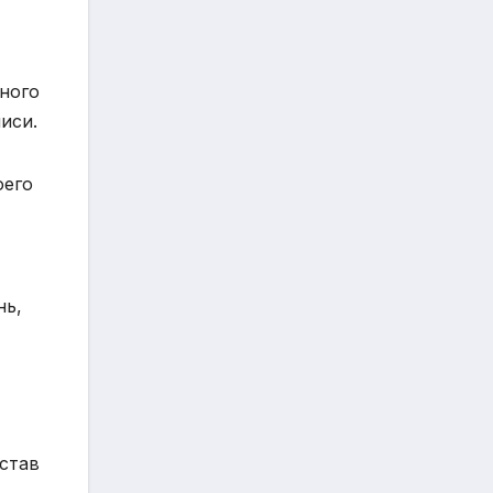
ного
иси.
оего
нь,
остав