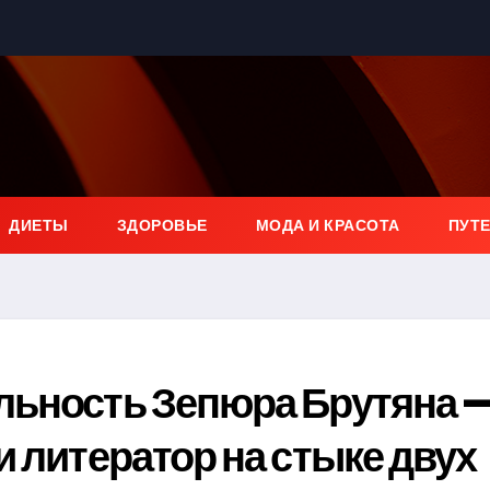
ДИЕТЫ
ЗДОРОВЬЕ
МОДА И КРАСОТА
ПУТ
льность Зепюра Брутяна 
и литератор на стыке двух