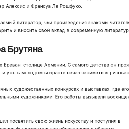
ер Алексис и Франсуа Ла Рошфуко.
аемый литератор, чьи произведения знакомы читател
орить и вносить свой вклад в современную литератур
а Брутяна
е Ереван, столице Армении. С самого детства он проя
, и уже в молодом возрасте начал заниматься рисова
ичных художественных конкурсах и выставках, где его
нальными художниками. Его работы вызывали восхище
ил посвятить свою жизнь искусству и поступил в
олучил фундаментальное образование в области