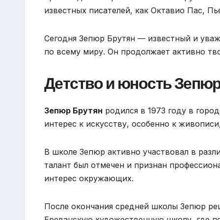
известных писателей, как Октавио Пас, Пь
Сегодня Зепюр Брутян — известный и уваж
по всему миру. Он продолжает активно тв
Детство и юность Зепюр
Зепюр Брутян
родился в 1973 году в город
интерес к искусству, особенно к живописи
В школе Зепюр активно участвовал в разл
талант был отмечен и признан профессио
интерес окружающих.
После окончания средней школы Зепюр реш
Ереванскую художественную школу, где п