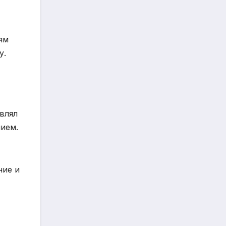
ям
у.
влял
нием.
ние и