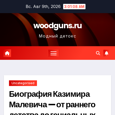
Перейти
Вс. Авг 9th, 2026
3:01:09 AM
к
содержимому
woodguns.ru
Модный детокс
Uncategorised
Биография Казимира
Малевича — от раннего
детства до гениальных