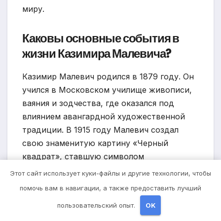
миру.
Каковы основные события в
жизни Казимира Малевича?
Казимир Малевич родился в 1879 году. Он
учился в Московском училище живописи,
ваяния и зодчества, где оказался под
влиянием авангардной художественной
традиции. В 1915 году Малевич создал
свою знаменитую картину «Черный
квадрат», ставшую символом
супрематизма. В 1927 году художник
Этот сайт использует куки-файлы и другие технологии, чтобы
опубликовал книгу с теорией
помочь вам в навигации, а также предоставить лучший
супрематизма, где разработал новую
пользовательский опыт.
OK
систему искусства без предметов. В