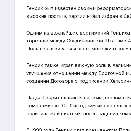
Генрих был известен своими реформаторск
высокие посты в партии и был избран в Се
Одним из важнейших достижений Генриха 
торговле между Соединенными Штатами Ам
Польше развиваться экономически и полу
Генрих также играл важную роль в Хельси
улучшения отношений между Восточной и З
создании Договора о подписании Хельсинкс
Падва Генрих славился своими дипломати
компромиссы. Он был одним из основных 
политической системы после падения ком
В 1990 году Генрих стал президентом Поль