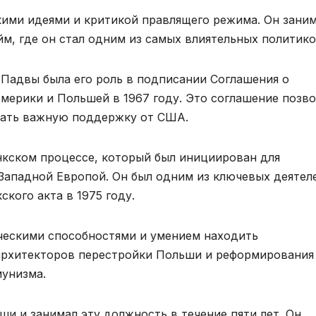
ими идеями и критикой правлящего режима. Он зани
йм, где он стал одним из самых влиятельных политико
Падвы была его роль в подписании Соглашения о
ерики и Польшей в 1967 году. Это соглашение позв
чать важную поддержку от США.
нкском процессе, который был инициирован для
ападной Европой. Он был одним из ключевых деятел
кого акта в 1975 году.
ческими способностями и умением находить
архитекторов перестройки Польши и реформирования
мунизма.
ши и занимал эту должность в течение пяти лет. Он