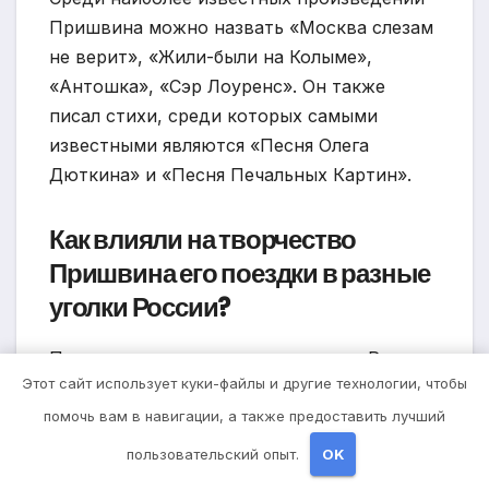
Пришвина можно назвать «Москва слезам
не верит», «Жили-были на Колыме»,
«Антошка», «Сэр Лоуренс». Он также
писал стихи, среди которых самыми
известными являются «Песня Олега
Дюткина» и «Песня Печальных Картин».
Как влияли на творчество
Пришвина его поездки в разные
уголки России?
Пришвин много путешествовал по России
Этот сайт использует куки-файлы и другие технологии, чтобы
и описывал в своих произведениях разные
места и их особенности. Поездки
помочь вам в навигации, а также предоставить лучший
позволяли ему получать новые
пользовательский опыт.
OK
впечатления, познавать красоты природы