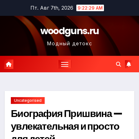
Перейти
Пт. Авг 7th, 2026
9:22:30 AM
к
содержимому
woodguns.ru
Модный детокс
Uncategorised
Биография Пришвина —
увлекательная и просто
для детей