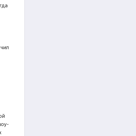
гда
учил
ой
шоу-
х