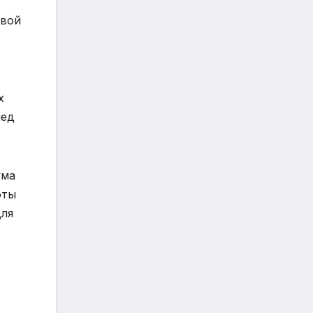
свой
х
лед
ума
оты
для