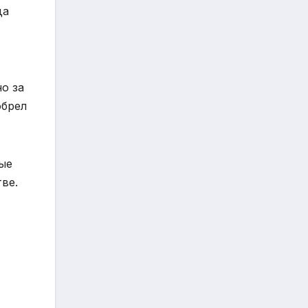
да
о за
обрел
ые
ве.