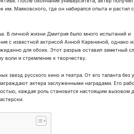
ктиве. После окончания университета, актер получил
 им. Маяковского, где он набирался опыта и растил 
а.
В личной жизни Дмитрия было много испытаний и
ия с известной актрисой Анной Карениной, однако и
ожиданно для обоих. Этот разрыв оставил заметный с
лу воли и стремление к творчеству.
х звезд русского кино и театра. От его таланта без 
 награждают актера заслуженными наградами. Его раб
остью, каждая роль становится настоящим вызовом 
астерски.