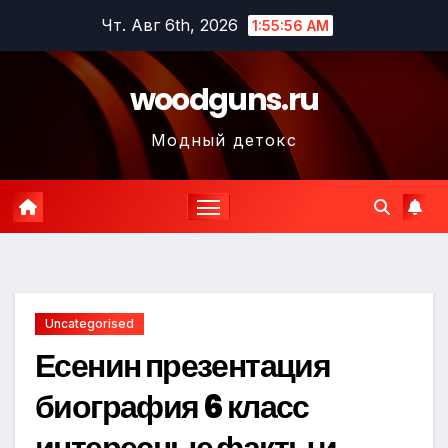
Перейти
Чт. Авг 6th, 2026
1:55:57 AM
к
содержимому
woodguns.ru
Модный детокс
Uncategorised
Есенин презентация
биография 6 класс
интересные факты и