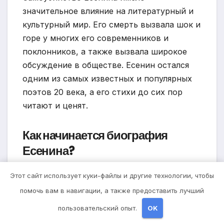
значительное влияние на литературный и
культурный мир. Его смерть вызвала шок и
горе у многих его современников и
поклонников, а также вызвала широкое
обсуждение в обществе. Есенин остался
одним из самых известных и популярных
поэтов 20 века, а его стихи до сих пор
читают и ценят.
Как начинается биография
Есенина?
Сергей Есенин родился 3 октября 1895 года
Этот сайт использует куки-файлы и другие технологии, чтобы
в деревне Константиново Рязанской
помочь вам в навигации, а также предоставить лучший
губернии. Уже с раннего возраста он
пользовательский опыт.
OK
проявлял интерес к литературе и начал