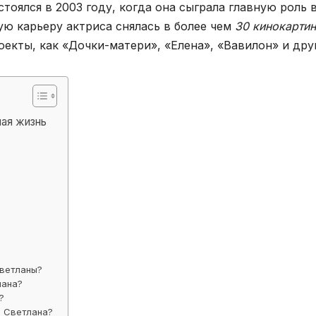
оялся в 2003 году, когда она сыграла главную роль 
ую карьеру актриса снялась в более чем
30 кинокарти
оекты, как «Дочки-матери», «Елена», «Вавилон» и дру
ная жизнь
Светланы?
лана?
?
а Светлана?