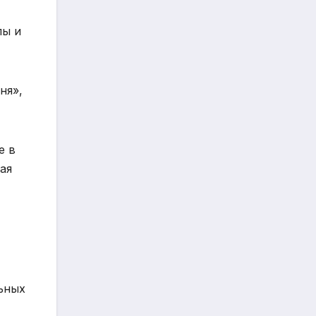
лы и
ня»,
е в
ая
льных