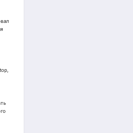
овал
ля
top,
ать
его