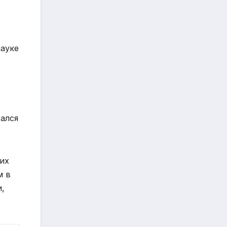
науке
ался
их
м в
и,