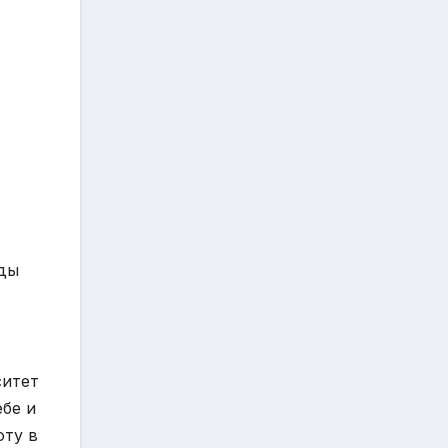
оды
ситет
ебе и
оту в