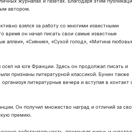
личных журналах и газетах. Благодаря этим публикац
ным автором.
 активно взялся за работу со многими известными
то время он начал писать свои самые известные
ые аллеи», «Сияние», «Сухой голод», «Митина любовь»
и осел на юге Франции. Здесь он продолжал писать и
были признаны литературной классикой. Бунин также
 организуя литературные вечера и вступая в контакт 
анции. Он получил множество наград и отличий за св
скую премию.
усскую действительность, показывая жизнь и чувства