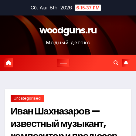
Перейти
Сб. Авг 8th, 2026
6:15:38 PM
к
содержимому
woodguns.ru
Модный детокс
Uncategorised
Иван Шахназаров —
известный музыкант,
композитор и продюсер