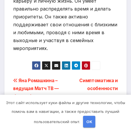
карьеру и личную жизнь. Он умеет
правильно распределять время и делать
приоритеты. Он также активно
поддерживает свои отношения с близкими
и любимыми, проводя с ними время в
выходные и участвуя в семейных
мероприятиях.
Навигация
Яна Ромашкина –
Симптоматика и
ведущая Матч ТВ —
особенности
по
биография и успехи
локализации липомы
записям
Этот сайт использует куки-файлы и другие технологии, чтобы
на голове
помочь вам в навигации, а также предоставить лучший
пользовательский опыт.
OK