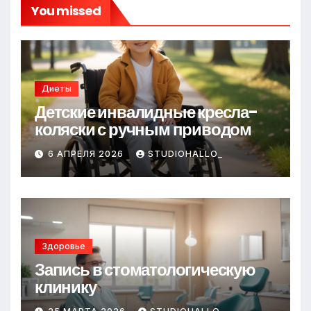
You missed
Диеты
Детские инвалидные кресла-
коляски с ручным приводом
6 АПРЕЛЯ 2026
STUDIOHALLO_
Здоровье
Запись в стоматологическую
клинику