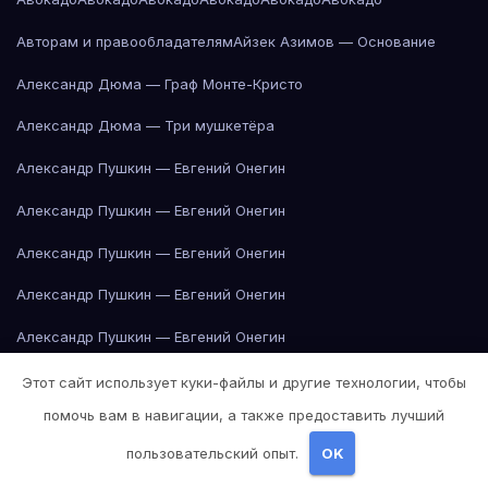
Авторам и правообладателям
Айзек Азимов — Основание
Александр Дюма — Граф Монте-Кристо
Александр Дюма — Три мушкетёра
Александр Пушкин — Евгений Онегин
Александр Пушкин — Евгений Онегин
Александр Пушкин — Евгений Онегин
Александр Пушкин — Евгений Онегин
Александр Пушкин — Евгений Онегин
Александр Пушкин — Евгений Онегин
Этот сайт использует куки-файлы и другие технологии, чтобы
помочь вам в навигации, а также предоставить лучший
Александр Пушкин — Евгений Онегин
пользовательский опыт.
OK
Александр Пушкин — Евгений Онегин