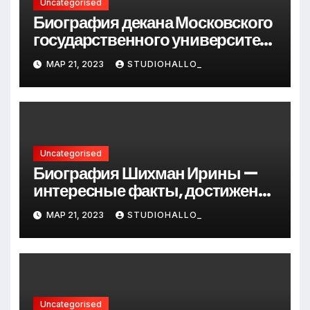
Uncategorised
Биография декана Московского
государственного университета
Андрея Сидорова — от студента
МАР 21, 2023
STUDIOHALLO_
до руководителя
Uncategorised
Биография Шихман Ирины —
интересные факты, достижения
и путь к успеху
МАР 21, 2023
STUDIOHALLO_
Uncategorised