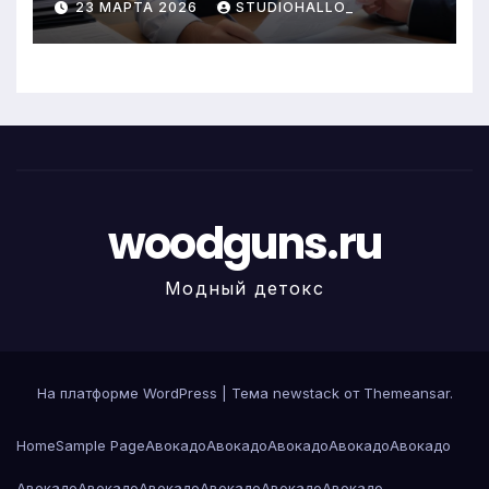
23 МАРТА 2026
STUDIOHALLO_
woodguns.ru
Модный детокс
На платформе WordPress
|
Тема newstack от
Themeansar
.
Home
Sample Page
Авокадо
Авокадо
Авокадо
Авокадо
Авокадо
Авокадо
Авокадо
Авокадо
Авокадо
Авокадо
Авокадо