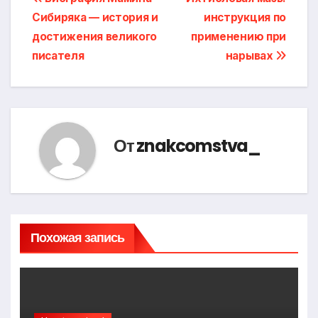
Навигация
Сибиряка — история и
инструкция по
по
достижения великого
применению при
записям
писателя
нарывах
От
znakcomstva_
Похожая запись