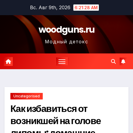
Перейти
Вс. Авг 9th, 2026
6:21:29 AM
к
содержимому
woodguns.ru
Модный детокс
Uncategorised
Как избавиться от
возникшей на голове
липомы: домашние