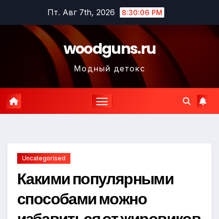
Перейти
Пт. Авг 7th, 2026
8:30:07 PM
к
содержимому
woodguns.ru
Модный детокс
Uncategorised
Какими популярными
способами можно
избавиться от жировиков