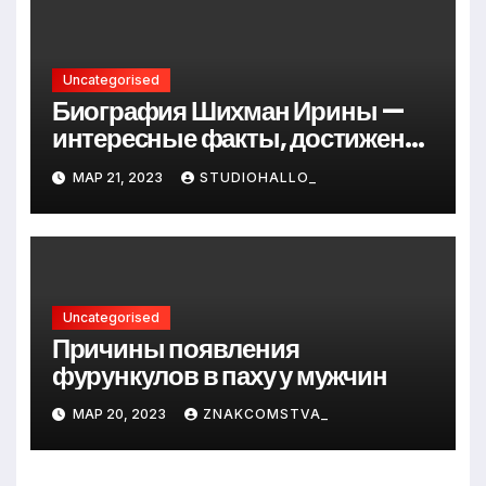
Uncategorised
Биография Шихман Ирины —
интересные факты, достижения
и путь к успеху
МАР 21, 2023
STUDIOHALLO_
Uncategorised
Причины появления
фурункулов в паху у мужчин
МАР 20, 2023
ZNAKCOMSTVA_