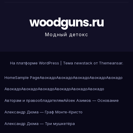
woodguns.ru
Модный детокс
На платформе WordPress
|
Тема newstack от
Themeansar
.
Home
Sample Page
Авокадо
Авокадо
Авокадо
Авокадо
Авокадо
Авокадо
Авокадо
Авокадо
Авокадо
Авокадо
Авокадо
Авторам и правообладателям
Айзек Азимов — Основание
Александр Дюма — Граф Монте-Кристо
Александр Дюма — Три мушкетёра