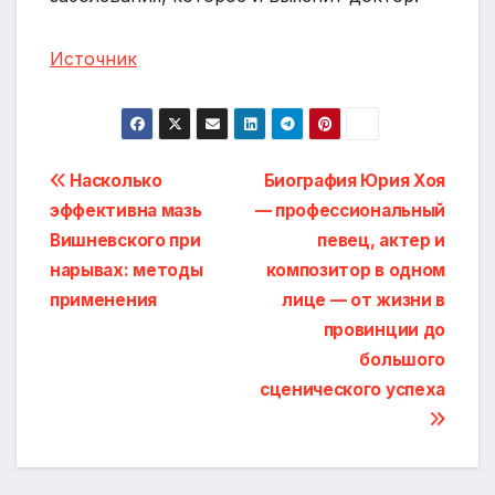
Источник
Навигация
Насколько
Биография Юрия Хоя
эффективна мазь
— профессиональный
по
Вишневского при
певец, актер и
записям
нарывах: методы
композитор в одном
применения
лице — от жизни в
провинции до
большого
сценического успеха