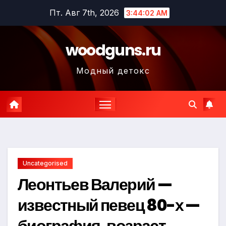
Перейти
Пт. Авг 7th, 2026
3:44:04 AM
к
содержимому
woodguns.ru
Модный детокс
Uncategorised
Леонтьев Валерий —
известный певец 80-х —
биография, возраст,