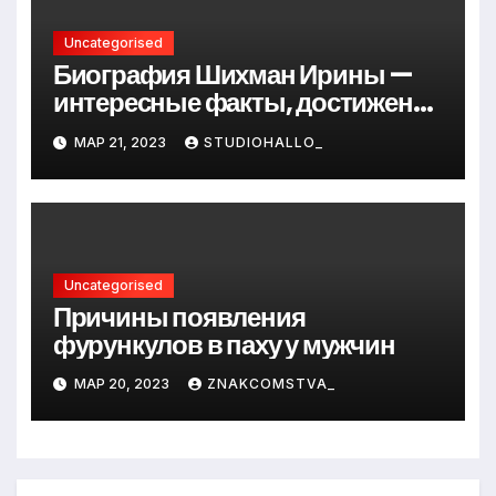
Uncategorised
Биография Шихман Ирины —
интересные факты, достижения
и путь к успеху
МАР 21, 2023
STUDIOHALLO_
Uncategorised
Причины появления
фурункулов в паху у мужчин
МАР 20, 2023
ZNAKCOMSTVA_